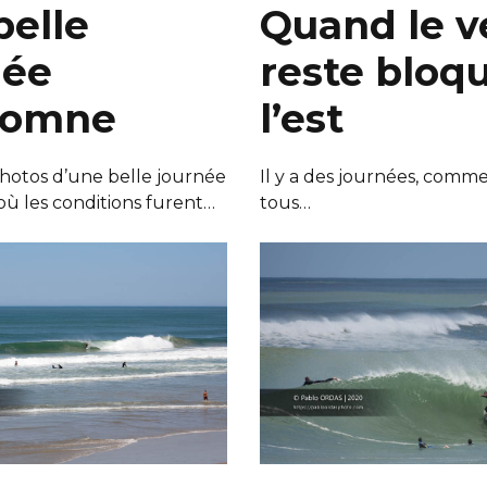
belle
Quand le v
née
reste bloq
tomne
l’est
otos d’une belle journée
Il y a des journées, comme
ù les conditions furent…
tous…