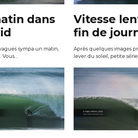
atin dans
Vitesse len
oid
fin de jour
 vagues sympa un matin,
Après quelques images pr
d. Vous…
lever du soleil, petite séri