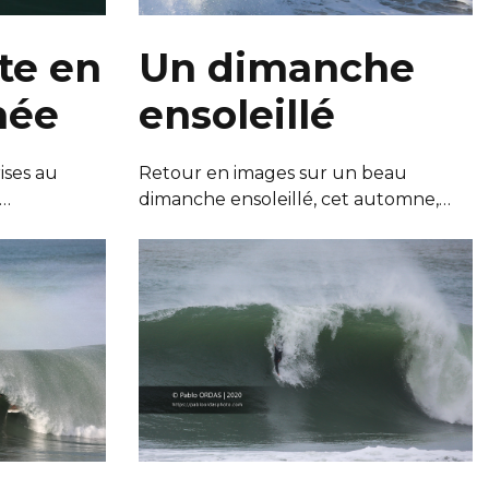
te en
Un dimanche
née
ensoleillé
ises au
Retour en images sur un beau
e…
dimanche ensoleillé, cet automne,…