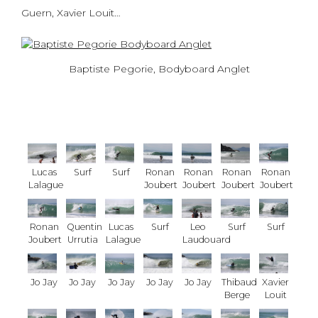
Guern, Xavier Louit…
Baptiste Pegorie, Bodyboard Anglet
Lucas
Surf
Surf
Ronan
Ronan
Ronan
Ronan
Lalague
Joubert
Joubert
Joubert
Joubert
Ronan
Quentin
Lucas
Surf
Leo
Surf
Surf
Joubert
Urrutia
Lalague
Laudouard
Jo Jay
Jo Jay
Jo Jay
Jo Jay
Jo Jay
Thibaud
Xavier
Berge
Louit