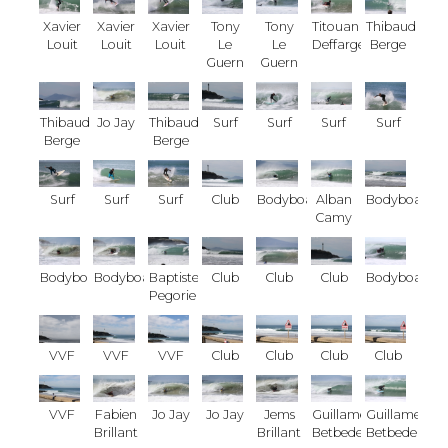
Xavier
Xavier
Xavier
Tony
Tony
Titouan
Thibaud
Louit
Louit
Louit
Le
Le
Deffarges
Berge
Guern
Guern
Thibaud
Jo Jay
Thibaud
Surf
Surf
Surf
Surf
Berge
Berge
Surf
Surf
Surf
Club
Bodyboard
Alban
Bodyboard
Camy
Bodyboard
Bodyboard
Baptiste
Club
Club
Club
Bodyboard
Pegorie
VVF
VVF
VVF
Club
Club
Club
Club
VVF
Fabien
Jo Jay
Jo Jay
Jems
Guillame
Guillame
Brillant
Brillant
Betbeder
Betbeder