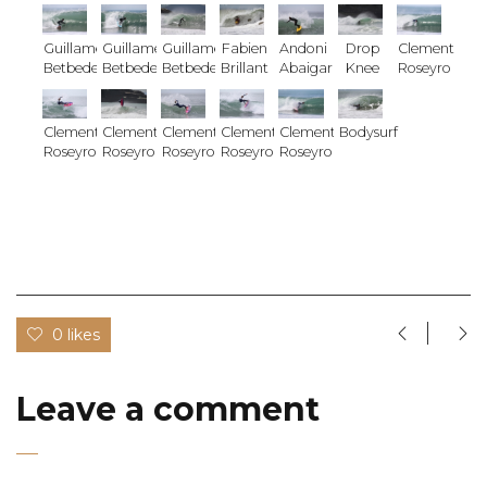
Guillame
Guillame
Guillame
Fabien
Andoni
Drop
Clement
Betbeder
Betbeder
Betbeder
Brillant
Abaigar
Knee
Roseyro
Clement
Clement
Clement
Clement
Clement
Bodysurf
Roseyro
Roseyro
Roseyro
Roseyro
Roseyro
0 likes
Leave a comment