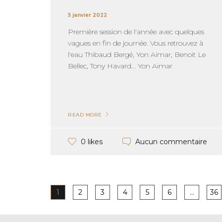
5 janvier 2022
Première session de l'année avec quelques
vagues en fin de journée. Vous retrouvez à
l'eau Thibaud Bergé, Yon Aimar, Benoit Le
Bellec, Tony Havard... Yon Aimar
READ MORE
Aucun commentaire
0 likes
1
2
3
4
5
6
…
36