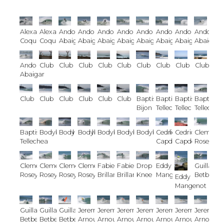
Alexandre
Alexandre
Andoni
Andoni
Andoni
Andoni
Andoni
Andoni
Andoni
Andoni
Coquil
Coquil
Abaigar
Abaigar
Abaigar
Abaigar
Abaigar
Abaigar
Abaigar
Abaigar
Andoni
Club
Club
Club
Club
Club
Club
Club
Club
Club
Abaigar
Club
Club
Club
Club
Club
Club
Baptiste
Baptiste
Baptiste
Baptiste
Bijon
Tellechea
Tellechea
Tellechea
Baptiste
Bodyboard
Bodyboard
Bodyboard
Bodyboard
Bodyboard
Bodyboard
Cedric
Cedric
Clement
Tellechea
Capdepon
Capdepon
Roseyro
Clement
Clement
Clement
Clement
Fabien
Fabien
Drop
Eddy
Guillaum
Roseyro
Roseyro
Roseyro
Roseyro
Brillant
Brillant
Knee
Mangenot
Betbeder
Eddy
Mangenot
Guillaume
Guillaume
Guillaume
Jeremy
Jeremy
Jeremy
Jeremy
Jeremy
Jeremy
Jeremy
Betbeder
Betbeder
Betbeder
Arnoux
Arnoux
Arnoux
Arnoux
Arnoux
Arnoux
Arnoux