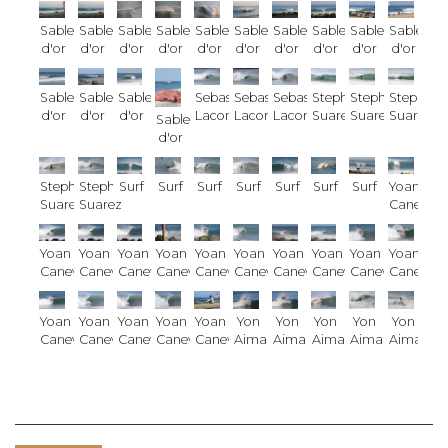
Sables
Sables
Sables
Sables
Sables
Sables
Sables
Sables
Sables
Sables
d'or
d'or
d'or
d'or
d'or
d'or
d'or
d'or
d'or
d'or
Sables
Sables
Sables
Sebastien
Sebastien
Sebastien
Stephane
Stephane
Stephan
d'or
d'or
d'or
Lacombe
Lacombe
Lacombe
Suarez
Suarez
Suarez
Sables
d'or
Stephane
Stephane
Surf
Surf
Surf
Surf
Surf
Surf
Surf
Yoan
Suarez
Suarez
Canevet
Yoan
Yoan
Yoan
Yoan
Yoan
Yoan
Yoan
Yoan
Yoan
Yoan
Canevet
Canevet
Canevet
Canevet
Canevet
Canevet
Canevet
Canevet
Canevet
Canevet
Yoan
Yoan
Yoan
Yoan
Yoan
Yon
Yon
Yon
Yon
Yon
Canevet
Canevet
Canevet
Canevet
Canevet
Aimar
Aimar
Aimar
Aimar
Aimar