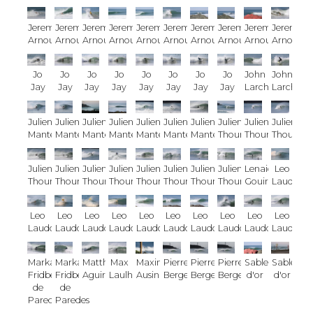
Jeremy
Jeremy
Jeremy
Jeremy
Jeremy
Jeremy
Jeremy
Jeremy
Jeremy
Jeremy
Arnoux
Arnoux
Arnoux
Arnoux
Arnoux
Arnoux
Arnoux
Arnoux
Arnoux
Arnoux
Jo
Jo
Jo
Jo
Jo
Jo
Jo
Jo
John
John
Jay
Jay
Jay
Jay
Jay
Jay
Jay
Jay
Larcher
Larcher
Julien
Julien
Julien
Julien
Julien
Julien
Julien
Julien
Julien
Julien
Manterola
Manterola
Manterola
Manterola
Manterola
Manterola
Manterola
Thouron
Thouron
Thouron
Julien
Julien
Julien
Julien
Julien
Julien
Julien
Julien
Lenaic
Leo
Thouron
Thouron
Thouron
Thouron
Thouron
Thouron
Thouron
Thouron
Gouirriec
Laudoua
Leo
Leo
Leo
Leo
Leo
Leo
Leo
Leo
Leo
Leo
Laudouard
Laudouard
Laudouard
Laudouard
Laudouard
Laudouard
Laudouard
Laudouard
Laudouard
Laudoua
Marka
Marka
Matthieu
Max
Maxime
Pierre
Pierre
Pierre
Sables
Sables
Fridberg
Fridberg
Aguirre
Laulhe
Ausina
Bergeras
Bergeras
Bergeras
d'or
d'or
de
de
Paredes
Paredes