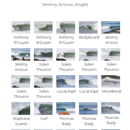
Jérémy Arnoux, Anglet
Anthony
Anthony
Anthony
Bodyboard
Jérémy
N'Guyen
N'Guyen
N'Guyen
Arnoux
Jérémy
Julien
Julien
Julien
Julien
Arnoux
Thouron
Thouron
Thouron
Thouron
Julien
Julien
Lucas Espil
Lucas Espil
Shorebreak
Thouron
Thouron
Thomas
Stephane
Surf
Thomas
Thomas
Bady
Suarez
Bady
Bady