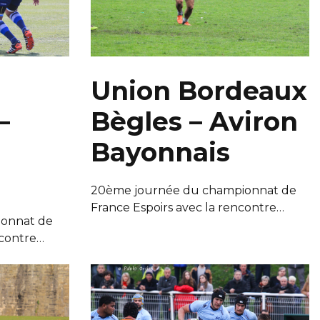
Union Bordeaux
–
Bègles – Aviron
Bayonnais
20ème journée du championnat de
France Espoirs avec la rencontre…
ionnat de
ncontre…