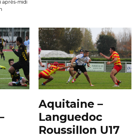
 après-midi
n
Aquitaine –
–
Languedoc
Roussillon U17