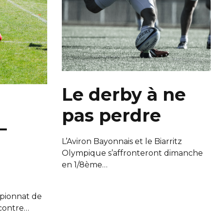
Le derby à ne
pas perdre
–
L’Aviron Bayonnais et le Biarritz
Olympique s’affronteront dimanche
en 1/8ème…
pionnat de
ncontre…