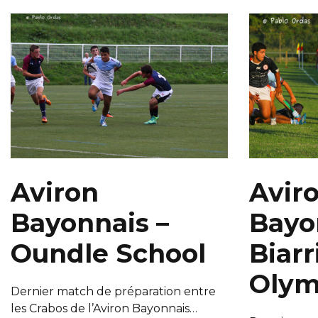
Aviron
Avir
Bayonnais –
Bayo
Oundle School
Biarr
Olym
Dernier match de préparation entre
les Crabos de l’Aviron Bayonnais…