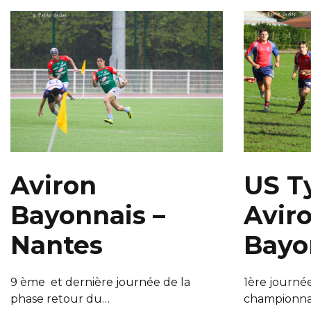
Aviron
US T
Bayonnais –
Avir
Nantes
Bayo
9 ème et dernière journée de la
1ère journé
phase retour du…
championna