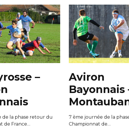
yrosse –
Aviron
on
Bayonnais 
nnais
Montauba
e de la phase retour du
7 ème journée de la phase
t de France…
Championnat de…