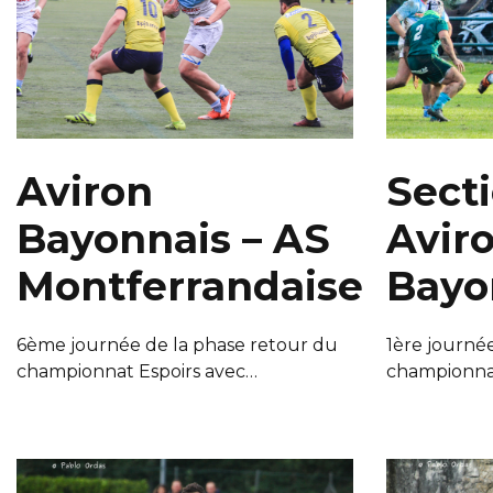
Aviron
Secti
Bayonnais – AS
Avir
Montferrandaise
Bayo
6ème journée de la phase retour du
1ère journé
championnat Espoirs avec…
championnat