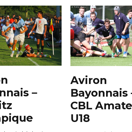
on
Aviron
nnais –
Bayonnais 
itz
CBL Amate
pique
U18