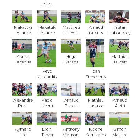
Loiret
Makatuki
Makatuki
Matthieu
Arnaud
Tristan
Polutele
Polutele
Jalibert
Duputs
Labouteley
Adrien
Hugo
Matthieu
Lapegue
Barada
Jalibert
Peyo
Iban
Muscarditz
Etcheverry
Alexandre
Pablo
Arnaud
Mathieu
Arnaud
Pilati
Uberti
Duputs
Laousse
Aletti
Aymeric
Eroni
Anthony
Kitione
Simon
Luc
Tuwai
Vermont
Kamikamica
Maillard