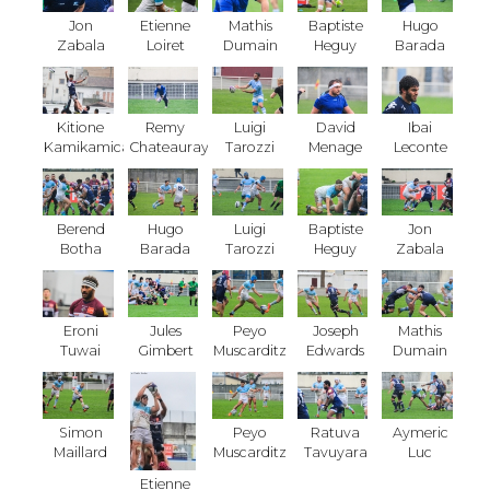
Jon
Etienne
Mathis
Baptiste
Hugo
Zabala
Loiret
Dumain
Heguy
Barada
Kitione
Remy
Luigi
David
Ibai
Kamikamica
Chateauraynaud
Tarozzi
Menage
Leconte
Berend
Hugo
Luigi
Baptiste
Jon
Botha
Barada
Tarozzi
Heguy
Zabala
Eroni
Jules
Peyo
Joseph
Mathis
Tuwai
Gimbert
Muscarditz
Edwards
Dumain
Simon
Peyo
Ratuva
Aymeric
Maillard
Muscarditz
Tavuyara
Luc
Etienne