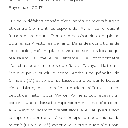
Score final : Union Bordeaux Bègles – Aviron
Bayonnais : 30-17
Sur deux défaites consécutives, après les revers à Agen
et contre Clermont, les espoirs de l’Aviron se rendaient
à Bordeaux pour affronter des Girondins en pleine
bourre, sur 4 victoires de rang. Dans des conditions de
jeu difficiles, mêlant pluie et vent ce sont les locaux qui
réalisaient la meilleure entame. Le chronomètre
n’affichait que 4 minutes que Ratuva Tavuyara filait dans
l’en-but pour ouvrir le score. Après une pénalité de
e
Gimbert (15
) et six points laissés au pied par le buteur
ciel et blanc, les Girondins menaient déjà 10-0. Et ce
début de match pour l’Aviron, Aymeric Luc recevait un
carton jaune et laissait temporairement ses coéquipiers
à 14. Peyo Muscarditz prenait alors le jeu au pied à son
compte, et permettait à son équipe, un peu mieux, de
e
revenir (10-3 à la 25
) avant que le trois quart aile Eroni