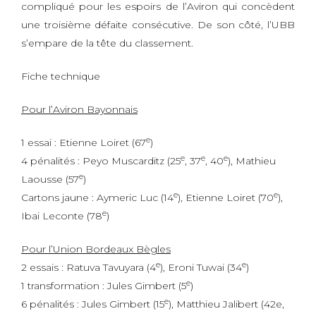
compliqué pour les espoirs de l’Aviron qui concèdent
une troisième défaite consécutive. De son côté, l’UBB
s’empare de la tête du classement.
Fiche technique
Pour l’Aviron Bayonnais
e
1 essai : Etienne Loiret (67
)
e
e
e
4 pénalités : Peyo Muscarditz (25
, 37
, 40
), Mathieu
e
Laousse (57
)
e
e
Cartons jaune : Aymeric Luc (14
), Etienne Loiret (70
),
e
Ibai Leconte (78
)
Pour l’Union Bordeaux Bègles
e
e
2 essais : Ratuva Tavuyara (4
), Eroni Tuwai (34
)
e
1 transformation : Jules Gimbert (5
)
e
6 pénalités : Jules Gimbert (15
), Matthieu Jalibert (42e,