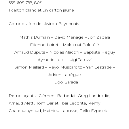
e
e
e
e
53
, 60
, 79
, 80
)
1 carton blanc et un carton jaune
Composition de l’Aviron Bayonnais
Mathis Dumain – David Ménage – Jon Zabala
Etienne Loiret – Makatuki Polutélé
Arnaud Duputs – Nicolas Alacchi – Baptiste Héguy
Aymeric Luc – Luigi Tarozzi
Simon Maillard – Peyo Muscarditz – Yan Lestrade –
Adrien Lapègue
Hugo Barada
Remplaçants : Clément Batbedat, Greg Landrodie,
Arnaud Aletti, Tom Darlet, Ibai Leconte, Rémy
Chateauraynaud, Mathieu Laousse, Pello Ezpeleta