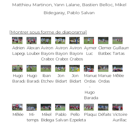
Matthieu Martinon, Yann Lalane, Bastien Belloc, Mikel
Bidegaray, Pablo Salvan
[Montrer sous forme de diaporama]
Adrien
Alexandre
Aviron
Aviron
Aviron
Aymeric
Clement
Guillaume
Lapegue
Loubens
Bayonnais
Bayonnais
Bayonnais
Luc
Batbedat
Tartas
Crabos
Crabos
Crabos
Hugo
Hugo
Iban
Jon
Jon
Manuel
Manuel
Mêlée
Barada
Barada
Etcheverry
Bidart
Bidart
Ordas
Ordas
-
Hugo
Barada
Mêlée
Mi-
Mikel
Pablo
Pello
Plaquage
Défaite
Victoire
temps
Bidegaray
Salvan
Ezpeleta
Aurillac