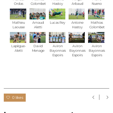
Ordas
Colombet
Hastoy
Arbaud
Nueno
Mathieu
Arnaud
Lucas Rey
Antoine
Mathias
Laousse
Aletti
Hastoy
Colombet
Lapègue-
David
Aviron
Aviron
Aviron
Aletti
Menage
Bayonnais
Bayonnais
Bayonnais
Espoirs
Espoirs
Espoirs
0 likes