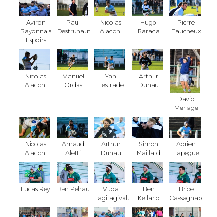
Aviron
Paul
Nicolas
Hugo
Pierre
Bayonnais
Destruhaut
Alacchi
Barada
Faucheux
Espoirs
Nicolas
Manuel
Yan
Arthur
Alacchi
Ordas
Lestrade
Duhau
David
Menage
Nicolas
Arnaud
Arthur
Simon
Adrien
Alacchi
Aletti
Duhau
Maillard
Lapegue
Lucas Rey
Ben Pehau
Vuda
Ben
Brice
Tagitagivalu
Kelland
Cassagnabere