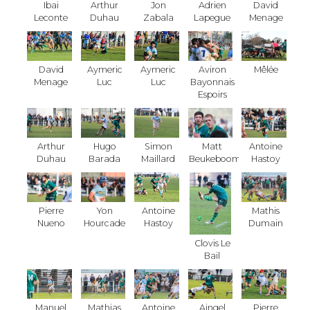
Ibai
Arthur
Jon
Adrien
David
Leconte
Duhau
Zabala
Lapegue
Menage
David
Aymeric
Aymeric
Aviron
Mêlée
Menage
Luc
Luc
Bayonnais
Espoirs
Arthur
Hugo
Simon
Matt
Antoine
Duhau
Barada
Maillard
Beukeboom
Hastoy
Pierre
Yon
Antoine
Mathis
Nueno
Hourcade
Hastoy
Dumain
Clovis Le
Bail
Manuel
Mathias
Antoine
Aingel
Pierre