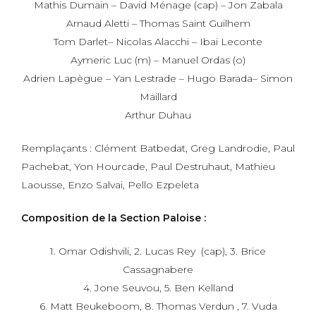
Mathis Dumain – David Ménage (cap) – Jon Zabala
Arnaud Aletti – Thomas Saint Guilhem
Tom Darlet– Nicolas Alacchi – Ibai Leconte
Aymeric Luc (m) – Manuel Ordas (o)
Adrien Lapègue – Yan Lestrade – Hugo Barada– Simon
Maillard
Arthur Duhau
Remplaçants : Clément Batbedat, Greg Landrodie, Paul
Pachebat, Yon Hourcade, Paul Destruhaut, Mathieu
Laousse, Enzo Salvai, Pello Ezpeleta
Composition de la Section Paloise :
1. Omar Odishvili, 2. Lucas Rey (cap), 3. Brice
Cassagnabere
4. Jone Seuvou, 5. Ben Kelland
6. Matt Beukeboom, 8. Thomas Verdun , 7. Vuda