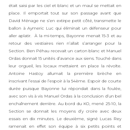
était saisi par les ciel et blanc et un maul se mettait en
place. Il emportait tout sur son passage avant que
David Ménage ne s’en extirpe petit côté, transmette le
ballon à Aymeric Luc qui éliminait un défenseur pour
aller aplatir. À la mi-temps, Bayonne menait 15-3 et au
retour des vestiaires rien n’allait s’arranger pour la
Section. Ben Péhau recevait un carton blanc et Manuel
Ordas donnait 15 unités d’avance aux siens. Touché dans
leur orgueil, les locaux mettaient en place la révolte.
Antoine Hastoy allumait la première brèche en
inscrivant l’essai de l’espoir à la 54ème. Espoir de courte
durée puisque Bayonne lui répondait dans la foulée,
avec son vis à vis Manuel Ordas à la conclusion d’un bel
enchaînement derrière. Au bord du KO, mené 25-10, la
Section se donnait les moyens d’y croire avec deux
essais en dix minutes. Le deuxième, signé Lucas Rey
ramenait en effet son équipe à six petits points et