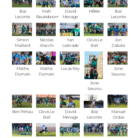
Ibai
Matt
David
Mêlée
Ibai
Leconte
Beukeboom
Menage
Leconte
Simon
Nicolas
Yan
Clovis Le
Jon
Maillard
Alacchi
Lestrade
Bail
Zabala
Mathis
Mathis
Lucas Rey
Jone
Dumain
Dumain
Seuvou
Jone
Seuvou
Ben Pehau
Clovis Le
David
Ibai
Manuel
Bail
Menage
Leconte
Ordas