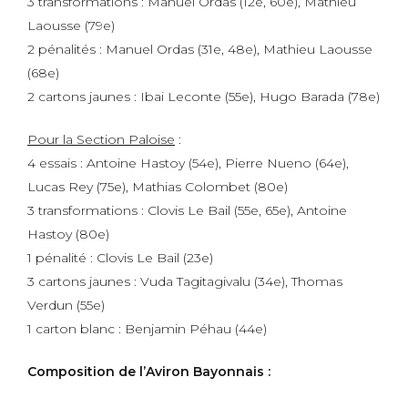
3 transformations : Manuel Ordas (12e, 60e), Mathieu
Laousse (79e)
2 pénalités : Manuel Ordas (31e, 48e), Mathieu Laousse
(68e)
2 cartons jaunes : Ibai Leconte (55e), Hugo Barada (78e)
Pour la Section Paloise
:
4 essais : Antoine Hastoy (54e), Pierre Nueno (64e),
Lucas Rey (75e), Mathias Colombet (80e)
3 transformations : Clovis Le Bail (55e, 65e), Antoine
Hastoy (80e)
1 pénalité : Clovis Le Bail (23e)
3 cartons jaunes : Vuda Tagitagivalu (34e), Thomas
Verdun (55e)
1 carton blanc : Benjamin Péhau (44e)
Composition de l’Aviron Bayonnais :