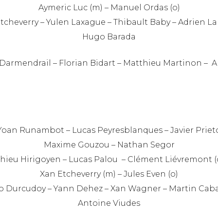
Aymeric Luc (m) – Manuel Ordas (o)
tcheverry – Yulen Laxague – Thibault Baby – Adrien 
Hugo Barada
 Darmendrail – Florian Bidart – Matthieu Martinon – 
Yoan Runambot – Lucas Peyresblanques – Javier Priet
Maxime Gouzou – Nathan Segor
hieu Hirigoyen – Lucas Palou – Clément Liévremont (
Xan Etcheverry (m) – Jules Even (o)
o Durcudoy – Yann Dehez – Xan Wagner – Martin Cab
Antoine Viudes