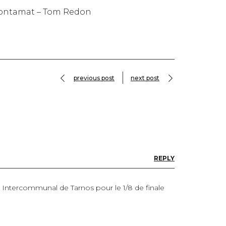
 Montamat – Tom Redon
previous post
next post
REPLY
Intercommunal de Tarnos pour le 1/8 de finale