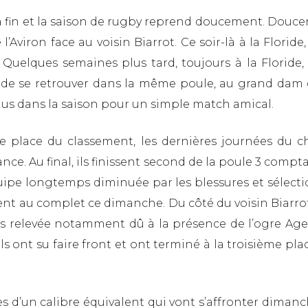
 sa fin et la saison de rugby reprend doucement. Douc
’Aviron face au voisin Biarrot. Ce soir-là à la Florid
. Quelques semaines plus tard, toujours à la Floride, 
é de se retrouver dans la même poule, au grand dam 
plus dans la saison pour un simple match amical.
re place du classement, les dernières journées du 
nce. Au final, ils finissent second de la poule 3 compta
ipe longtemps diminuée par les blessures et sélectio
ent au complet ce dimanche. Du côté du voisin Biarr
rès relevée notamment dû à la présence de l’ogre Age
ont su faire front et ont terminé à la troisième place 
es d’un calibre équivalent qui vont s’affronter dima