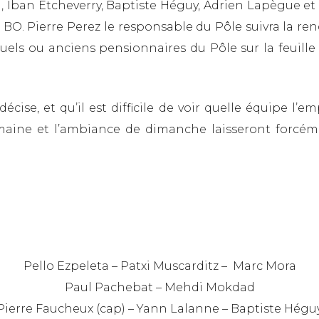
 Iban Etcheverry, Baptiste Héguy, Adrien Lapègue et
BO. Pierre Perez le responsable du Pôle suivra la ren
actuels ou anciens pensionnaires du Pôle sur la feuil
écise, et qu’il est difficile de voir quelle équipe l’
maine et l’ambiance de dimanche laisseront forcém
Pello Ezpeleta – Patxi Muscarditz – Marc Mora
Paul Pachebat – Mehdi Mokdad
Pierre Faucheux (cap) – Yann Lalanne – Baptiste Hégu