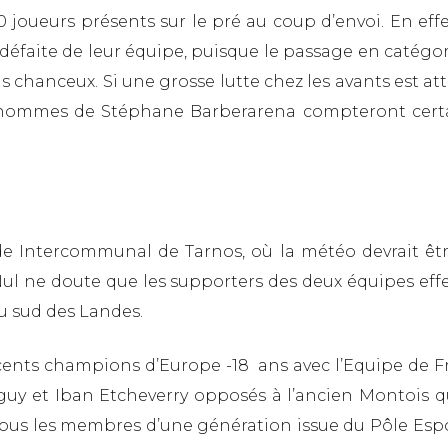
 joueurs présents sur le pré au coup d’envoi. En e
 défaite de leur équipe, puisque le passage en catégor
chanceux. Si une grosse lutte chez les avants est a
 hommes de Stéphane Barberarena compteront certaine
ade Intercommunal de Tarnos, où la météo devrait êt
 Nul ne doute que les supporters des deux équipes e
u sud des Landes.
ents champions d’Europe -18 ans avec l’Equipe de F
guy et Iban Etcheverry opposés à l’ancien Montois qu
e, tous les membres d’une génération issue du Pôle 