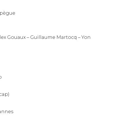
Lapègue
Alex Gouaux – Guillaume Martocq – Yon
o
cap)
annes