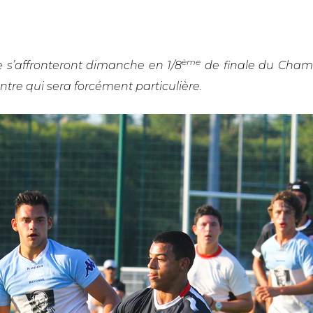
ème
e s’affronteront dimanche en 1/8
de finale du Champ
re qui sera forcément particulière.