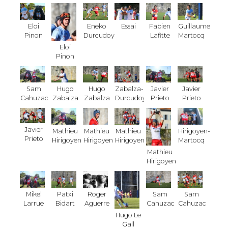
Eloi
Eneko
Essai
Fabien
Guillaume
Pinon
Durcudoy
Lafitte
Martocq
Eloi
Pinon
Sam
Hugo
Hugo
Zabalza-
Javier
Javier
Cahuzac
Zabalza
Zabalza
Durcudoy
Prieto
Prieto
Javier
Mathieu
Mathieu
Mathieu
Hirigoyen-
Prieto
Hirigoyen
Hirigoyen
Hirigoyen
Martocq
Mathieu
Hirigoyen
Mikel
Patxi
Roger
Sam
Sam
Larrue
Bidart
Aguerre
Cahuzac
Cahuzac
Hugo Le
Gall