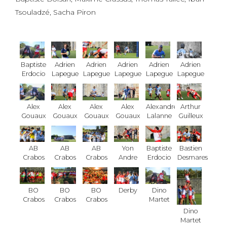
Tsouladzé, Sacha Piron
Baptiste
Adrien
Adrien
Adrien
Adrien
Adrien
Erdocio
Lapegue
Lapegue
Lapegue
Lapegue
Lapegue
Alex
Alex
Alex
Alex
Alexandre
Arthur
Gouaux
Gouaux
Gouaux
Gouaux
Lalanne
Guilleux
AB
AB
AB
Yon
Baptiste
Bastien
Crabos
Crabos
Crabos
Andre
Erdocio
Desmares
BO
BO
BO
Derby
Dino
Crabos
Crabos
Crabos
Martet
Dino
Martet