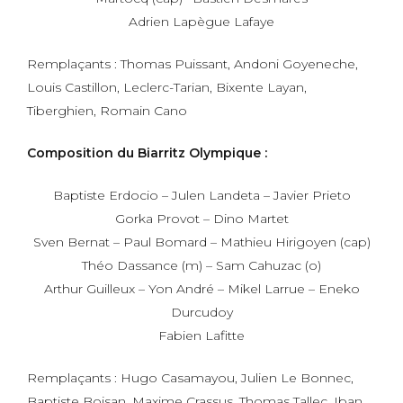
Adrien Lapègue Lafaye
Remplaçants : Thomas Puissant, Andoni Goyeneche,
Louis Castillon, Leclerc-Tarian, Bixente Layan,
Tiberghien, Romain Cano
Composition du Biarritz Olympique :
Baptiste Erdocio – Julen Landeta – Javier Prieto
Gorka Provot – Dino Martet
Sven Bernat – Paul Bomard – Mathieu Hirigoyen (cap)
Théo Dassance (m) – Sam Cahuzac (o)
Arthur Guilleux – Yon André – Mikel Larrue – Eneko
Durcudoy
Fabien Lafitte
Remplaçants : Hugo Casamayou, Julien Le Bonnec,
Baptiste Boisan, Maxime Crassus, Thomas Tallec, Iban