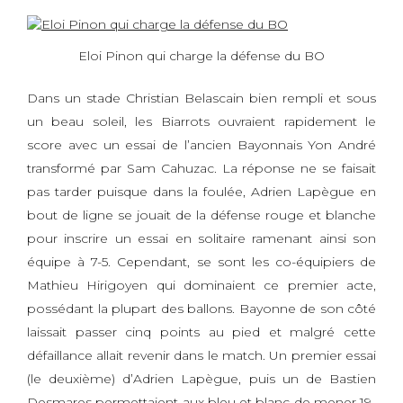
Eloi Pinon qui charge la défense du BO
Dans un stade Christian Belascain bien rempli et sous
un beau soleil, les Biarrots ouvraient rapidement le
score avec un essai de l’ancien Bayonnais Yon André
transformé par Sam Cahuzac. La réponse ne se faisait
pas tarder puisque dans la foulée, Adrien Lapègue en
bout de ligne se jouait de la défense rouge et blanche
pour inscrire un essai en solitaire ramenant ainsi son
équipe à 7-5. Cependant, se sont les co-équipiers de
Mathieu Hirigoyen qui dominaient ce premier acte,
possédant la plupart des ballons. Bayonne de son côté
laissait passer cinq points au pied et malgré cette
défaillance allait revenir dans le match. Un premier essai
(le deuxième) d’Adrien Lapègue, puis un de Bastien
Desmares permettaient aux bleu et blanc de mener 19-