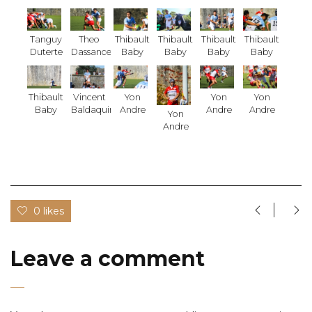
Tanguy
Theo
Thibault
Thibault
Thibault
Thibault
Duterte
Dassance
Baby
Baby
Baby
Baby
Thibault
Vincent
Yon
Yon
Yon
Baby
Baldaquin
Andre
Andre
Andre
Yon
Andre
0 likes
Leave a comment