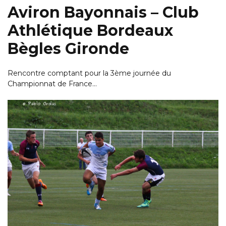
Aviron Bayonnais – Club
Athlétique Bordeaux
Bègles Gironde
Rencontre comptant pour la 3ème journée du
Championnat de France…