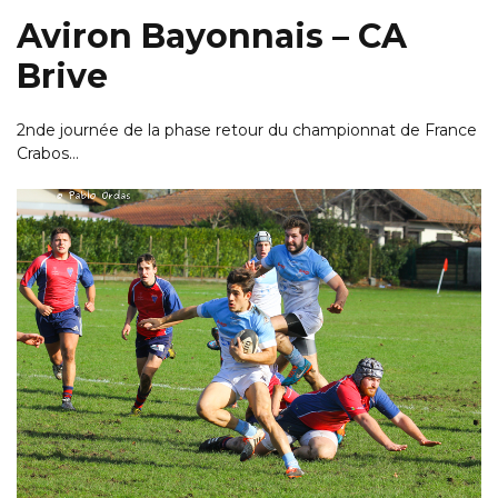
Aviron Bayonnais – CA
Brive
2nde journée de la phase retour du championnat de France
Crabos…