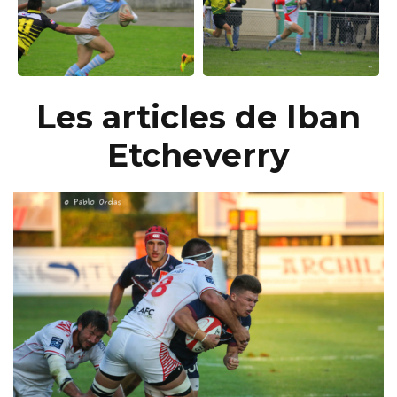
Les articles de Iban
Etcheverry