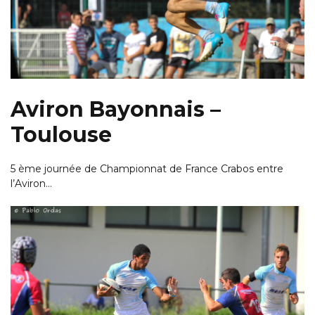
Aviron Bayonnais –
Toulouse
5 ème journée de Championnat de France Crabos entre
l’Aviron…