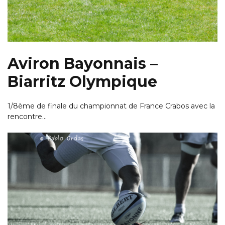
Aviron Bayonnais –
Biarritz Olympique
1/8ème de finale du championnat de France Crabos avec la
rencontre…