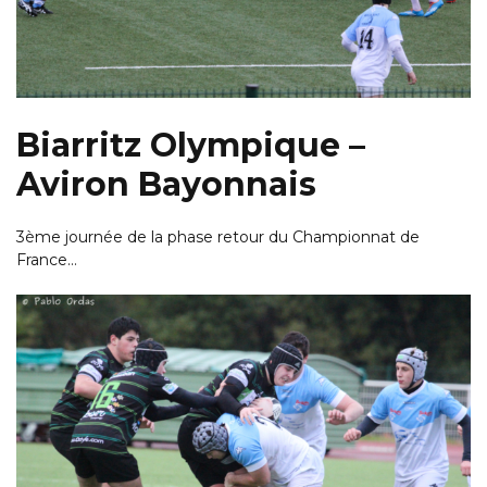
Biarritz Olympique –
Aviron Bayonnais
3ème journée de la phase retour du Championnat de
France…