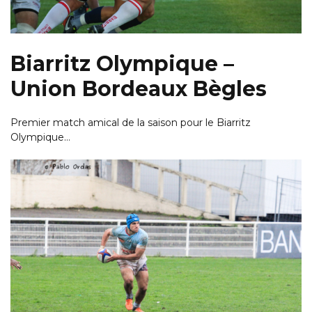
Biarritz Olympique –
Union Bordeaux Bègles
Premier match amical de la saison pour le Biarritz
Olympique…