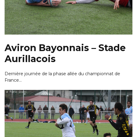
Aviron Bayonnais – Stade
Aurillacois
Dernière journée de la phase allée du championnat de
France…