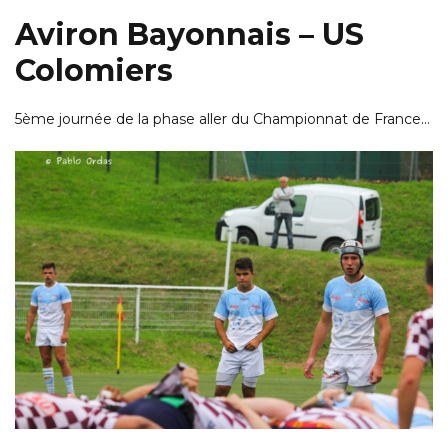
Aviron Bayonnais – US
Colomiers
5ème journée de la phase aller du Championnat de France…