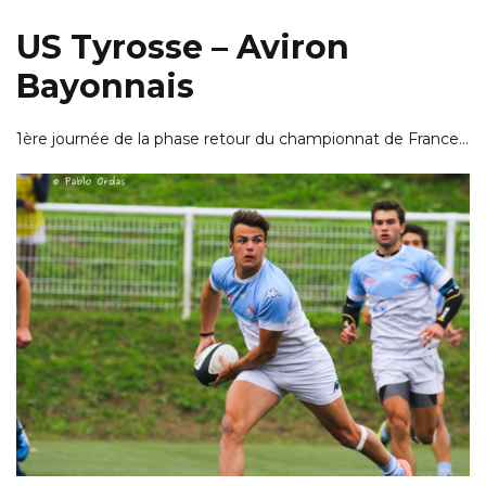
US Tyrosse – Aviron
Bayonnais
1ère journée de la phase retour du championnat de France…