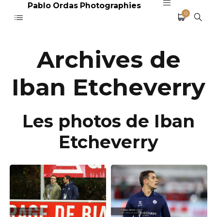
Pablo Ordas Photographies
0
Archives de
Iban Etcheverry
Les photos de Iban
Etcheverry