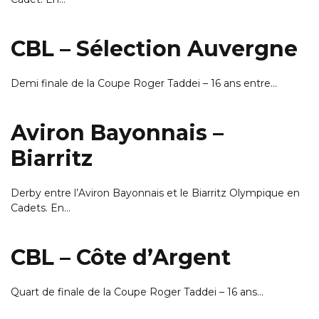
CBL – Sélection Auvergne
Demi finale de la Coupe Roger Taddei – 16 ans entre…
Aviron Bayonnais –
Biarritz
Derby entre l’Aviron Bayonnais et le Biarritz Olympique en
Cadets. En…
CBL – Côte d’Argent
Quart de finale de la Coupe Roger Taddei – 16 ans…