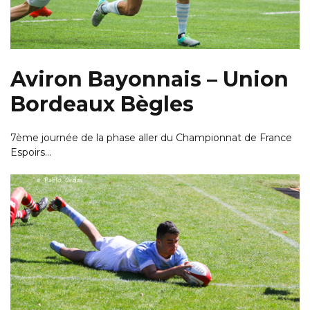
Aviron Bayonnais – Union
Bordeaux Bègles
7ème journée de la phase aller du Championnat de France
Espoirs…