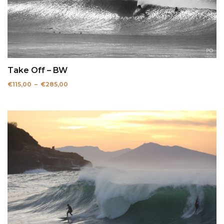
Take Off – BW
Plage
€
115,00
–
€
285,00
de
prix :
€115,00
à
€285,00