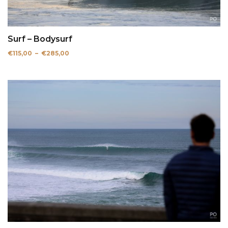
Surf – Bodysurf
Plage
€
115,00
–
€
285,00
de
prix :
€115,00
à
€285,00