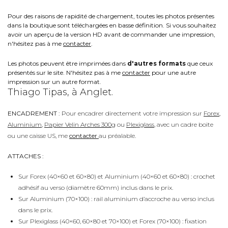
Pour des raisons de rapidité de chargement, toutes les photos présentes
dans la boutique sont téléchargées en basse définition. Si vous souhaitez
avoir un aperçu de la version HD avant de commander une impression,
n'hésitez pas à me
contacter
.
Les photos peuvent être imprimées dans
d'autres formats
que ceux
présentés sur le site. N'hésitez pas à me
contacter
pour une autre
impression sur un autre format.
Thiago Tipas, à Anglet.
ENCADREMENT :
Pour encadrer directement votre impression sur
Forex
,
Aluminium
,
Papier Velin Arches 300g
ou
Plexiglass
, avec un cadre boite
ou une caisse US, me
contacter
au préalable.
ATTACHES :
Sur Forex (40×60 et 60×80) et Aluminium (40×60 et 60×80) : crochet
adhésif au verso (diamètre 60mm) inclus dans le prix.
Sur Aluminium (70×100) : rail aluminium d’accroche au verso inclus
dans le prix.
Sur Plexiglass (40×60, 60×80 et 70×100) et Forex (70×100) : fixation