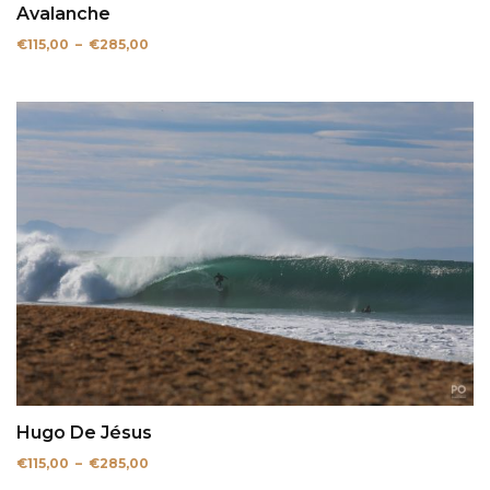
Avalanche
Plage
€
115,00
–
€
285,00
de
prix :
€115,00
à
€285,00
Hugo De Jésus
Plage
€
115,00
–
€
285,00
de