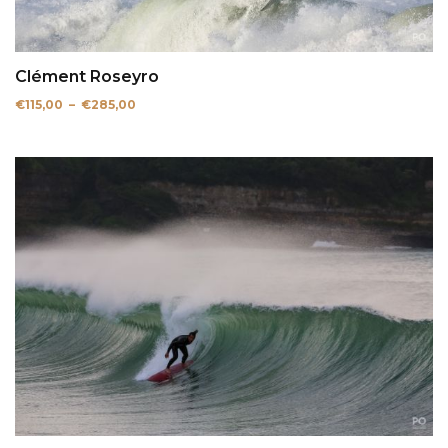
Clément Roseyro
Plage
€
115,00
–
€
285,00
de
prix :
€115,00
à
€285,00