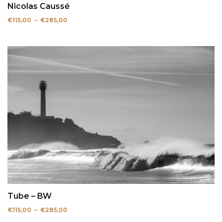
Nicolas Caussé
Plage
€
115,00
–
€
285,00
de
prix :
€115,00
à
€285,00
Tube – BW
Plage
€
115,00
–
€
285,00
de