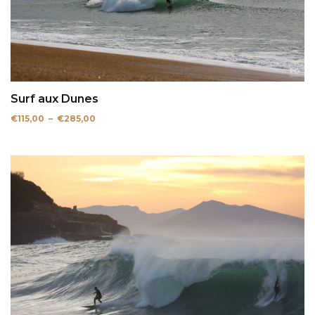
Surf aux Dunes
Plage
€
115,00
–
€
285,00
de
prix :
€115,00
à
€285,00