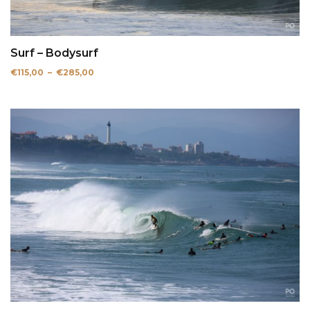
Surf – Bodysurf
Plage
€
115,00
–
€
285,00
de
prix :
€115,00
à
€285,00