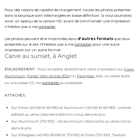
Pour des raisons de rapidité de chargement, toutes les photos présentes
dans la boutique sont téléchargées en basse définition. Si vous souhaitez
avoir un aperçu de la version HD avant de commander une impression,
n'hésitez pas à me
contacter
.
Les photos peuvent être imprimées dans
d'autres formats
que ceux
présentés sur le site. N'hésitez pas à me
contacter
pour une autre
impression sur un autre format.
Carve au sunset, à Anglet.
ENCADREMENT :
Pour encadrer directement votre impression sur
Forex
,
Aluminium
,
Papier Velin Arches 300g
ou
Plexiglass
, avec un cadre boite
ou une caisse US, me
contacter
au préalable.
ATTACHES :
Sur Forex (40×60 et 60×80) et Aluminium (40×60 et 60×80) : crochet
adhésif au verso (diamètre 60mm) inclus dans le prix.
Sur Aluminium (70×100) : rail aluminium d’accroche au verso inclus
dans le prix.
Sur Plexiglass (40×60, 60×80 et 70×100) et Forex (70×100) : fixation