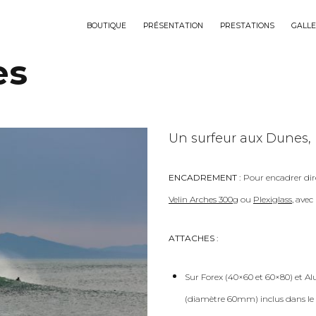
BOUTIQUE
PRÉSENTATION
PRESTATIONS
GALLE
es
Un surfeur aux Dunes, u
ENCADREMENT :
Pour encadrer dir
Velin Arches 300g
ou
Plexiglass
, ave
ATTACHES :
Sur Forex (40×60 et 60×80) et Al
(diamètre 60mm) inclus dans le 