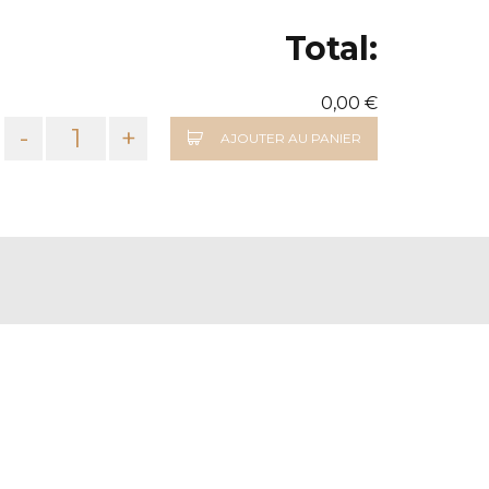
Total:
0,00 €
-
+
AJOUTER AU PANIER