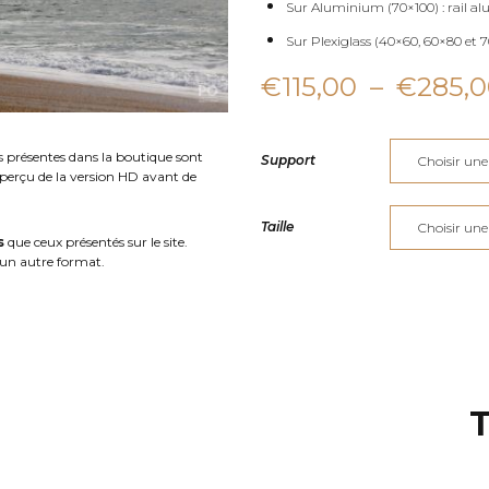
Sur Aluminium (70×100) : rail al
Sur Plexiglass (40×60, 60×80 et 70
€
115,00
–
€
285,
s présentes dans la boutique sont
Support
aperçu de la version HD avant de
Taille
s
que ceux présentés sur le site.
un autre format.
T