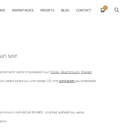
0
RIE
REPORTAGES
PROJETS
BLOG
CONTACT
n soir.
ectement votre impression sur
Forex
,
Aluminium
,
Papier
c un cadre boite ou une caisse US, me
contacter
au préalable.
uminium (40×60 et 60×80) : crochet adhésif au verso
prix.