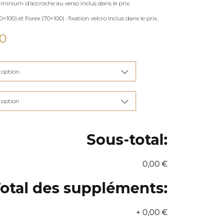
uminium d’accroche au verso inclus dans le prix.
×100) et Forex (70×100) : fixation velcro inclus dans le prix.
Plage
00
de
prix :
€115,00
à
€285,00
Sous-total:
0,00 €
otal des suppléments:
+
0,00 €