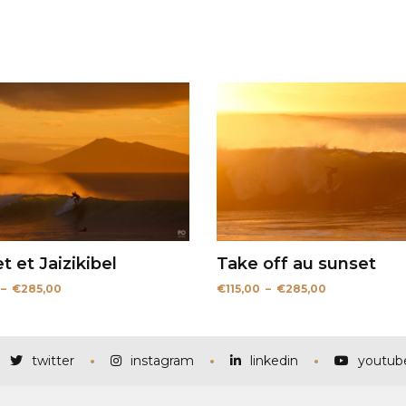
t et Jaizikibel
Take off au sunset
Plage
Plage
–
€
285,00
€
115,00
–
€
285,00
de
de
prix :
prix :
€115,00
€115,00
à
à
€285,00
€285,00
twitter
instagram
linkedin
youtub