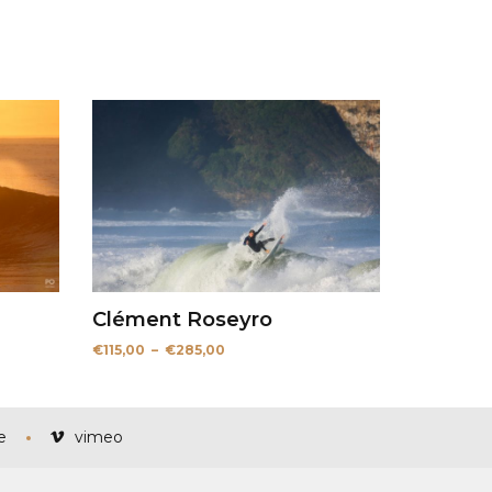
Clément Roseyro
Plage
€
115,00
–
€
285,00
de
prix :
€115,00
à
€285,00
e
vimeo