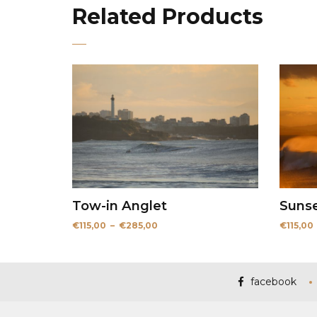
Related Products
Tow-in Anglet
Sunse
Plage
€
115,00
–
€
285,00
€
115,00
de
prix :
€115,00
à
€285,00
facebook