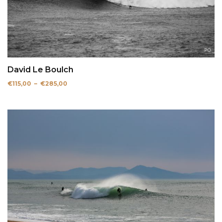
David Le Boulch
Plage
€
115,00
–
€
285,00
de
prix :
€115,00
à
€285,00