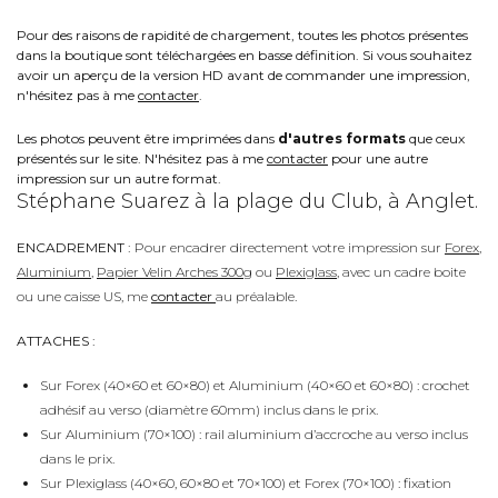
Pour des raisons de rapidité de chargement, toutes les photos présentes
dans la boutique sont téléchargées en basse définition. Si vous souhaitez
avoir un aperçu de la version HD avant de commander une impression,
n'hésitez pas à me
contacter
.
Les photos peuvent être imprimées dans
d'autres formats
que ceux
présentés sur le site. N'hésitez pas à me
contacter
pour une autre
impression sur un autre format.
Stéphane Suarez à la plage du Club, à Anglet.
ENCADREMENT :
Pour encadrer directement votre impression sur
Forex
,
Aluminium
,
Papier Velin Arches 300g
ou
Plexiglass
, avec un cadre boite
ou une caisse US, me
contacter
au préalable.
ATTACHES :
Sur Forex (40×60 et 60×80) et Aluminium (40×60 et 60×80) : crochet
adhésif au verso (diamètre 60mm) inclus dans le prix.
Sur Aluminium (70×100) : rail aluminium d’accroche au verso inclus
dans le prix.
Sur Plexiglass (40×60, 60×80 et 70×100) et Forex (70×100) : fixation