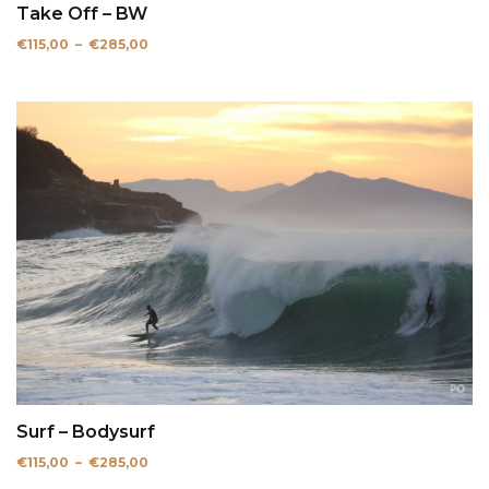
Take Off – BW
Plage
€
115,00
–
€
285,00
de
prix :
€115,00
à
€285,00
Surf – Bodysurf
Plage
€
115,00
–
€
285,00
de