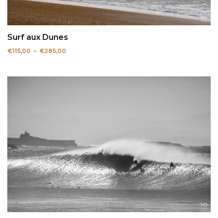
Surf aux Dunes
Plage
€
115,00
–
€
285,00
de
prix :
€115,00
à
€285,00