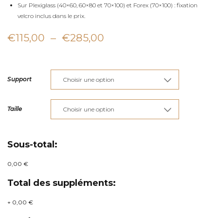
Sur Plexiglass (40×60, 60×80 et 70×100) et Forex (70×100) : fixation
velcro inclus dans le prix.
Plage
€
115,00
–
€
285,00
de
prix :
Support
€115,00
à
Taille
€285,00
Sous-total:
0,00 €
Total des suppléments:
+
0,00 €