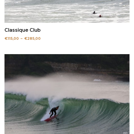
Classique Club
Plage
€
115,00
–
€
285,00
de
prix :
€115,00
à
€285,00