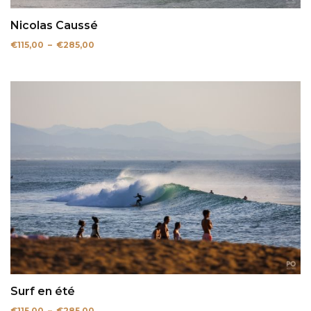
Nicolas Caussé
Plage
€
115,00
–
€
285,00
de
prix :
€115,00
à
€285,00
Surf en été
Plage
€
115,00
–
€
285,00