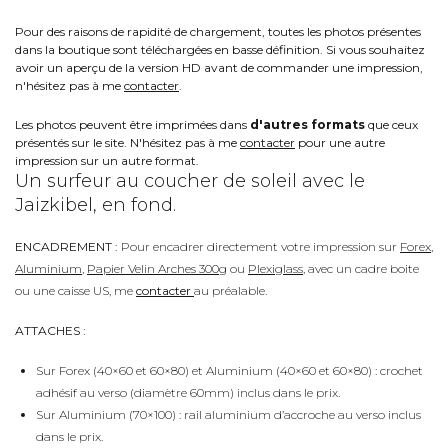
Pour des raisons de rapidité de chargement, toutes les photos présentes
dans la boutique sont téléchargées en basse définition. Si vous souhaitez
avoir un aperçu de la version HD avant de commander une impression,
n'hésitez pas à me
contacter
.
Les photos peuvent être imprimées dans
d'autres formats
que ceux
présentés sur le site. N'hésitez pas à me
contacter
pour une autre
impression sur un autre format.
Un surfeur au coucher de soleil avec le
Jaizkibel, en fond.
ENCADREMENT :
Pour encadrer directement votre impression sur
Forex
,
Aluminium
,
Papier Velin Arches 300g
ou
Plexiglass
, avec un cadre boite
ou une caisse US, me
contacter
au préalable.
ATTACHES :
Sur Forex (40×60 et 60×80) et Aluminium (40×60 et 60×80) : crochet
adhésif au verso (diamètre 60mm) inclus dans le prix.
Sur Aluminium (70×100) : rail aluminium d’accroche au verso inclus
dans le prix.