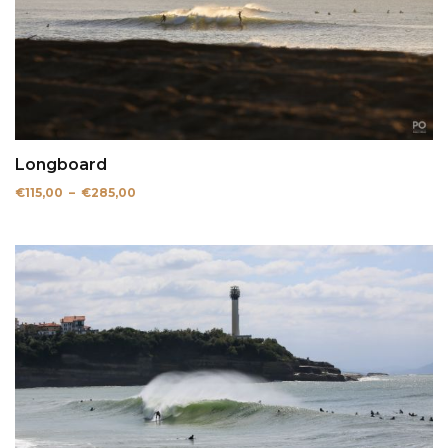
Longboard
Plage
€
115,00
–
€
285,00
de
prix :
€115,00
à
€285,00