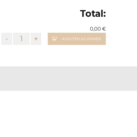
Total:
0,00 €
-
+
AJOUTER AU PANIER