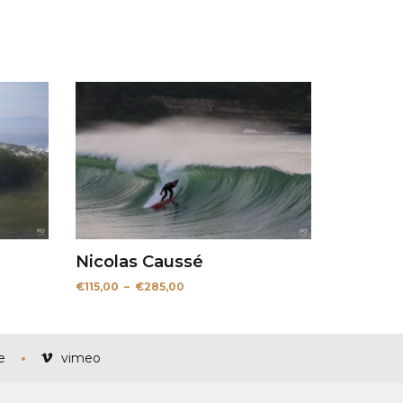
Nicolas Caussé
Plage
€
115,00
–
€
285,00
de
prix :
€115,00
à
€285,00
e
vimeo