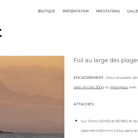
BOUTIQUE
PRÉSENTATION
PRESTATIONS
GALLE
t
Foil au large des plages
ENCADREMENT :
Pour encadrer dir
Velin Arches 300g
ou
Plexiglass
, ave
ATTACHES :
Sur Forex (40×60 et 60×80) et Al
(diamètre 60mm) inclus dans le 