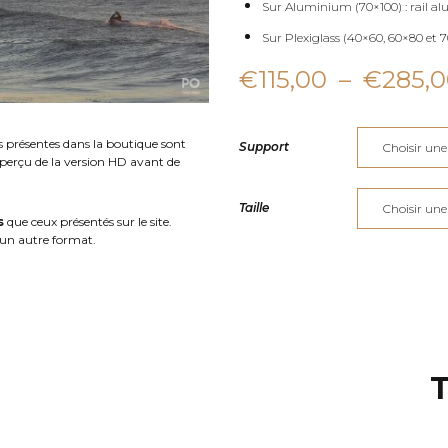
Sur Aluminium (70×100) : rail al
Sur Plexiglass (40×60, 60×80 et 70
€
115,00
–
€
285,
s présentes dans la boutique sont
Support
aperçu de la version HD avant de
Taille
s
que ceux présentés sur le site.
un autre format.
T