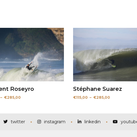
ent Roseyro
Stéphane Suarez
Plage
Plage
–
€
285,00
€
115,00
–
€
285,00
de
de
prix :
prix :
€115,00
€115,00
à
à
€285,00
€285,00
twitter
instagram
linkedin
youtub