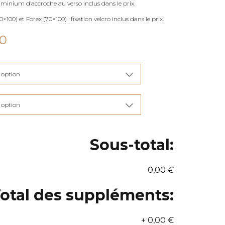
uminium d’accroche au verso inclus dans le prix.
×100) et Forex (70×100) : fixation velcro inclus dans le prix.
Plage
00
de
prix :
€115,00
à
€285,00
Sous-total:
0,00 €
otal des suppléments:
+
0,00 €