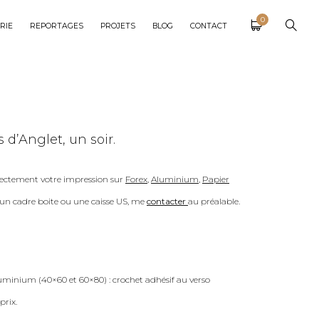
0
RIE
REPORTAGES
PROJETS
BLOG
CONTACT
 d’Anglet, un soir.
ectement votre impression sur
Forex
,
Aluminium
,
Papier
c un cadre boite ou une caisse US, me
contacter
au préalable.
uminium (40×60 et 60×80) : crochet adhésif au verso
prix.