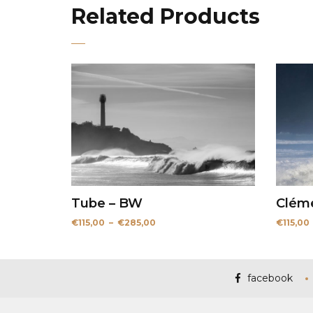
Related Products
Tube – BW
Clém
Plage
€
115,00
–
€
285,00
€
115,00
de
prix :
€115,00
à
€285,00
facebook