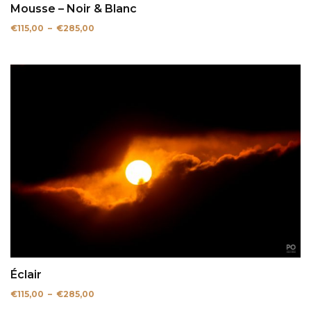
Mousse – Noir & Blanc
Plage
€
115,00
–
€
285,00
de
prix :
€115,00
à
€285,00
Éclair
Plage
€
115,00
–
€
285,00
de