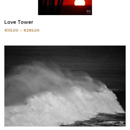
Love Tower
Plage
€
115,00
–
€
285,00
de
prix :
€115,00
à
€285,00