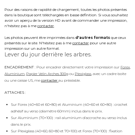
Pour des raisons de rapidité de chargement, toutes les photos présentes
dans la boutique sont téléchargées en basse définition. Si vous souhaitez
avoir un aperçu de la version HD avant de commander une impression,
n'hésitez pas à me
contacter
.
Les photos peuvent être imprimées dans
d'autres formats
que ceux
présentés sur le site. N'hésitez pas à me
contacter
pour une autre
impression sur un autre format.
Lever du jour derrière les arbres.
ENCADREMENT :
Pour encadrer directement votre impression sur
Forex
,
Aluminium
,
Papier Velin Arches 300g
ou
Plexiglass
, avec un cadre boite
ou une caisse US, me
contacter
au préalable.
ATTACHES :
Sur Forex (40×60 et 60×80) et Aluminium (40×60 et 60×80) : crochet
adhésif au verso (diamètre 60mm) inclus dans le prix.
Sur Aluminium (70×100) : rail aluminium d’accroche au verso inclus
dans le prix.
Sur Plexiglass (40×60, 60×80 et 70×100) et Forex (70×100) : fixation