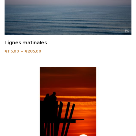
Lignes matinales
Plage
€
115,00
–
€
285,00
de
prix :
€115,00
à
€285,00