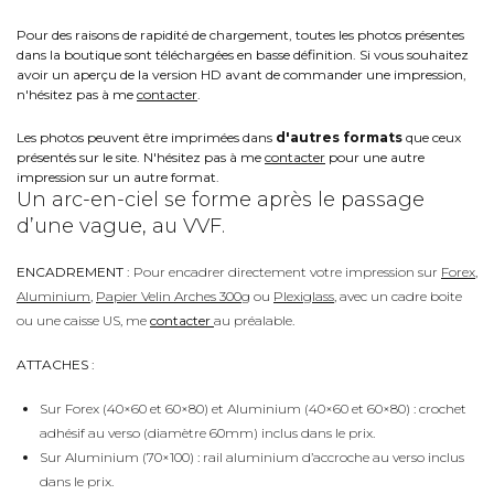
Pour des raisons de rapidité de chargement, toutes les photos présentes
dans la boutique sont téléchargées en basse définition. Si vous souhaitez
avoir un aperçu de la version HD avant de commander une impression,
n'hésitez pas à me
contacter
.
Les photos peuvent être imprimées dans
d'autres formats
que ceux
présentés sur le site. N'hésitez pas à me
contacter
pour une autre
impression sur un autre format.
Un arc-en-ciel se forme après le passage
d’une vague, au VVF.
ENCADREMENT :
Pour encadrer directement votre impression sur
Forex
,
Aluminium
,
Papier Velin Arches 300g
ou
Plexiglass
, avec un cadre boite
ou une caisse US, me
contacter
au préalable.
ATTACHES :
Sur Forex (40×60 et 60×80) et Aluminium (40×60 et 60×80) : crochet
adhésif au verso (diamètre 60mm) inclus dans le prix.
Sur Aluminium (70×100) : rail aluminium d’accroche au verso inclus
dans le prix.