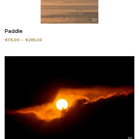
Paddle
Plage
€
115,00
–
€
285,00
de
prix :
€115,00
à
€285,00