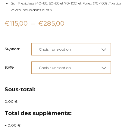
Sur Plexiglass (40×60, 60×80 et 70×100) et Forex (70×100) : fixation
velcro inclus dans le prix.
Plage
€
115,00
–
€
285,00
de
prix :
Support
€115,00
à
Taille
€285,00
Sous-total:
0,00 €
Total des suppléments:
+
0,00 €