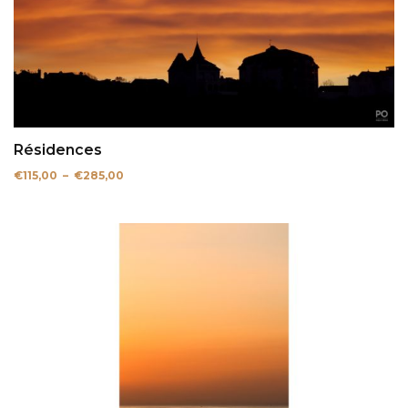
Résidences
Plage
€
115,00
–
€
285,00
de
prix :
€115,00
à
€285,00