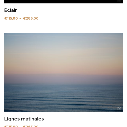
Éclair
Plage
€
115,00
–
€
285,00
de
prix :
€115,00
à
€285,00
Lignes matinales
Plage
€
115,00
–
€
285,00