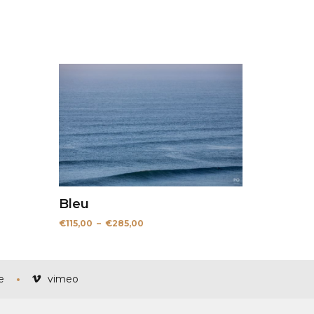
Bleu
Plage
€
115,00
–
€
285,00
de
prix :
€115,00
à
€285,00
e
vimeo