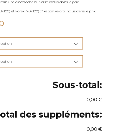
uminium d’accroche au verso inclus dans le prix.
×100) et Forex (70×100) : fixation velcro inclus dans le prix.
Plage
00
de
prix :
€115,00
à
€285,00
Sous-total:
0,00 €
otal des suppléments:
+
0,00 €