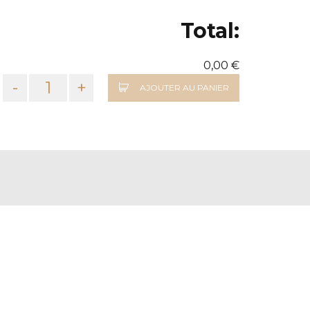
Total:
0,00 €
-
+
AJOUTER AU PANIER