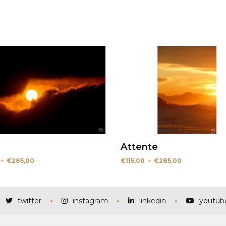
Attente
Plage
Plage
–
€
285,00
€
115,00
–
€
285,00
de
de
prix :
prix :
€115,00
€115,00
à
à
€285,00
€285,00
twitter
instagram
linkedin
youtub