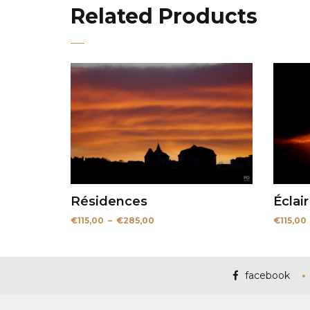
Related Products
Résidences
Éclair
Plage
€
115,00
–
€
285,00
€
115,00
de
prix :
€115,00
à
€285,00
facebook