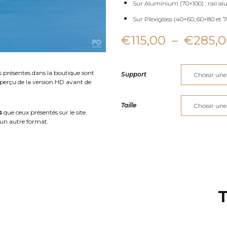
Sur Aluminium (70×100) : rail al
Sur Plexiglass (40×60, 60×80 et 70
€
115,00
–
€
285,
s présentes dans la boutique sont
Support
aperçu de la version HD avant de
Taille
s
que ceux présentés sur le site.
un autre format.
T