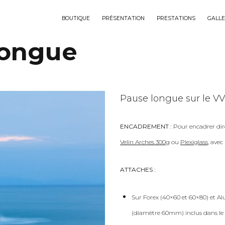
BOUTIQUE
PRÉSENTATION
PRESTATIONS
GALLE
longue
Pause longue sur le VVF
ENCADREMENT :
Pour encadrer dir
Velin Arches 300g
ou
Plexiglass
, ave
ATTACHES :
Sur Forex (40×60 et 60×80) et Al
(diamètre 60mm) inclus dans le 