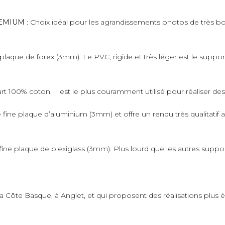
PREMIUM
: Choix idéal pour les agrandissements photos de très bo
plaque de forex (3mm). Le PVC, rigide et très léger est le suppo
art 100% coton. Il est le plus couramment utilisé pour réaliser de
fine plaque d’aluminium (3mm) et offre un rendu très qualitatif 
ne plaque de plexiglass (3mm). Plus lourd que les autres supporter
 la Côte Basque, à Anglet, et qui proposent des réalisations plus