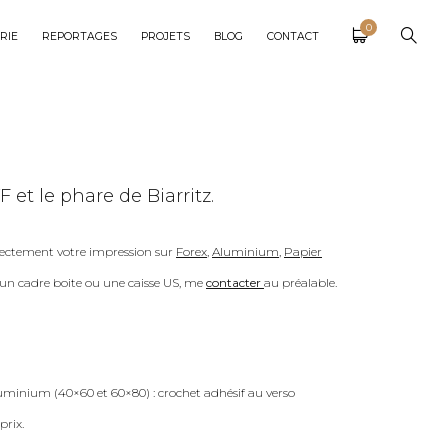
0
RIE
REPORTAGES
PROJETS
BLOG
CONTACT
 et le phare de Biarritz.
ectement votre impression sur
Forex
,
Aluminium
,
Papier
c un cadre boite ou une caisse US, me
contacter
au préalable.
uminium (40×60 et 60×80) : crochet adhésif au verso
prix.