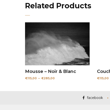
Related Products
Mousse – Noir & Blanc
Couch
Plage
€
115,00
–
€
285,00
€
115,00
de
prix :
€115,00
à
€285,00
facebook