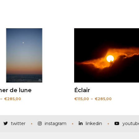
er de lune
Éclair
Plage
Plage
–
€
285,00
€
115,00
–
€
285,00
de
de
prix :
prix :
€115,00
€115,00
à
à
€285,00
€285,00
twitter
instagram
linkedin
youtub