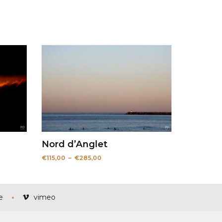
Nord d’Anglet
Plage
€
115,00
–
€
285,00
de
prix :
€115,00
à
€285,00
e
vimeo