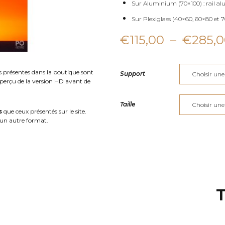
Sur Aluminium (70×100) : rail al
Sur Plexiglass (40×60, 60×80 et 70
€
115,00
–
€
285,
s présentes dans la boutique sont
Support
aperçu de la version HD avant de
Taille
s
que ceux présentés sur le site.
un autre format.
T