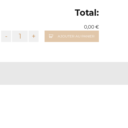
Total:
0,00 €
-
+
AJOUTER AU PANIER