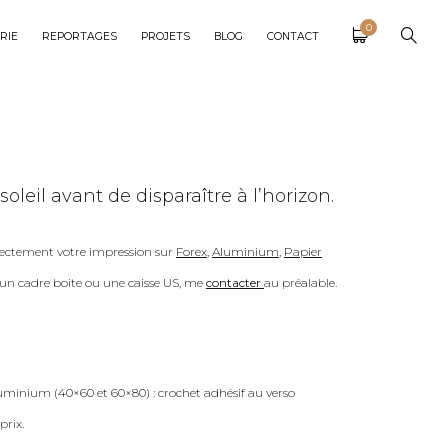
0
RIE
REPORTAGES
PROJETS
BLOG
CONTACT
oleil avant de disparaître à l’horizon.
ectement votre impression sur
Forex
,
Aluminium
,
Papier
c un cadre boite ou une caisse US, me
contacter
au préalable.
uminium (40×60 et 60×80) : crochet adhésif au verso
prix.