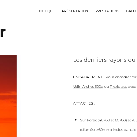
BOUTIQUE
PRÉSENTATION
PRESTATIONS
GALLE
r
Les derniers rayons du s
ENCADREMENT :
Pour encadrer dir
Velin Arches 300g
ou
Plexiglass
, ave
ATTACHES :
Sur Forex (40×60 et 60×80) et Al
(diamètre 60mm) inclus dans le 