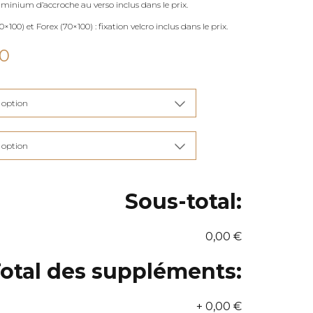
uminium d’accroche au verso inclus dans le prix.
×100) et Forex (70×100) : fixation velcro inclus dans le prix.
Plage
00
de
prix :
€115,00
à
€285,00
Sous-total:
0,00 €
otal des suppléments:
+
0,00 €