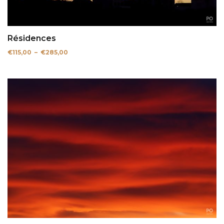
Résidences
Plage
€
115,00
–
€
285,00
de
prix :
€115,00
à
€285,00