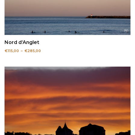
Nord d’Anglet
Plage
€
115,00
–
€
285,00
de
prix :
€115,00
à
€285,00