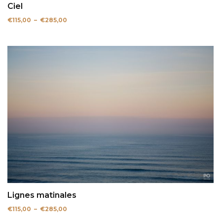
Ciel
Plage
€
115,00
–
€
285,00
de
prix :
€115,00
à
€285,00
Lignes matinales
Plage
€
115,00
–
€
285,00
de