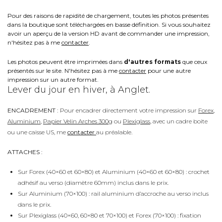
Pour des raisons de rapidité de chargement, toutes les photos présentes
dans la boutique sont téléchargées en basse définition. Si vous souhaitez
avoir un aperçu de la version HD avant de commander une impression,
n'hésitez pas à me
contacter
.
Les photos peuvent être imprimées dans
d'autres formats
que ceux
présentés sur le site. N'hésitez pas à me
contacter
pour une autre
impression sur un autre format.
Lever du jour en hiver, à Anglet.
ENCADREMENT :
Pour encadrer directement votre impression sur
Forex
,
Aluminium
,
Papier Velin Arches 300g
ou
Plexiglass
, avec un cadre boite
ou une caisse US, me
contacter
au préalable.
ATTACHES :
Sur Forex (40×60 et 60×80) et Aluminium (40×60 et 60×80) : crochet
adhésif au verso (diamètre 60mm) inclus dans le prix.
Sur Aluminium (70×100) : rail aluminium d’accroche au verso inclus
dans le prix.
Sur Plexiglass (40×60, 60×80 et 70×100) et Forex (70×100) : fixation