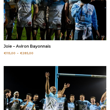
Joie – Aviron Bayonnais
Plage
€
115,00
–
€
285,00
de
prix :
€115,00
à
€285,00