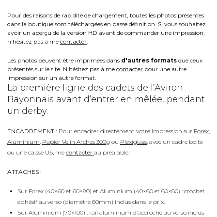
Pour des raisons de rapidité de chargement, toutes les photos présentes
dans la boutique sont téléchargées en basse définition. Si vous souhaitez
avoir un aperçu de la version HD avant de commander une impression,
n'hésitez pas à me
contacter
.
Les photos peuvent être imprimées dans
d'autres formats
que ceux
présentés sur le site. N'hésitez pas à me
contacter
pour une autre
impression sur un autre format.
La première ligne des cadets de l’Aviron
Bayonnais avant d’entrer en mêlée, pendant
un derby.
ENCADREMENT :
Pour encadrer directement votre impression sur
Forex
,
Aluminium
,
Papier Velin Arches 300g
ou
Plexiglass
, avec un cadre boite
ou une caisse US, me
contacter
au préalable.
ATTACHES :
Sur Forex (40×60 et 60×80) et Aluminium (40×60 et 60×80) : crochet
adhésif au verso (diamètre 60mm) inclus dans le prix.
Sur Aluminium (70×100) : rail aluminium d’accroche au verso inclus