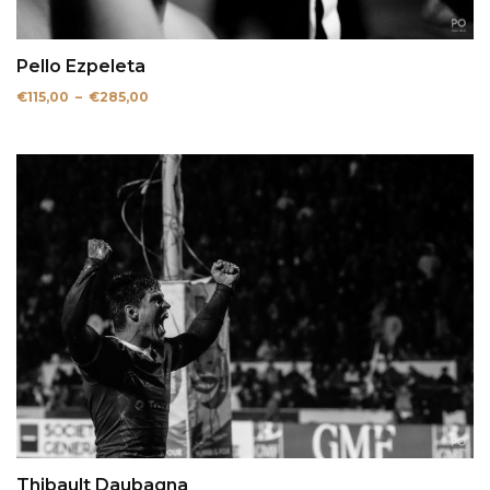
Pello Ezpeleta
Plage
€
115,00
–
€
285,00
de
prix :
€115,00
à
€285,00
Thibault Daubagna