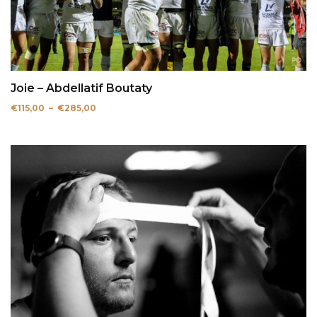
Joie – Abdellatif Boutaty
Plage
€
115,00
–
€
285,00
de
prix :
€115,00
à
€285,00