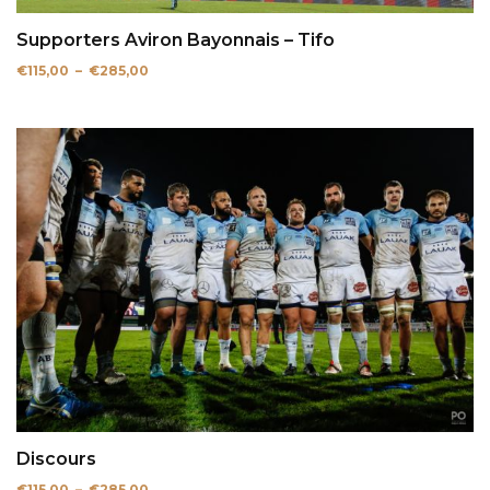
Supporters Aviron Bayonnais – Tifo
Plage
€
115,00
–
€
285,00
de
prix :
€115,00
à
€285,00
Discours
Plage
€
115,00
–
€
285,00