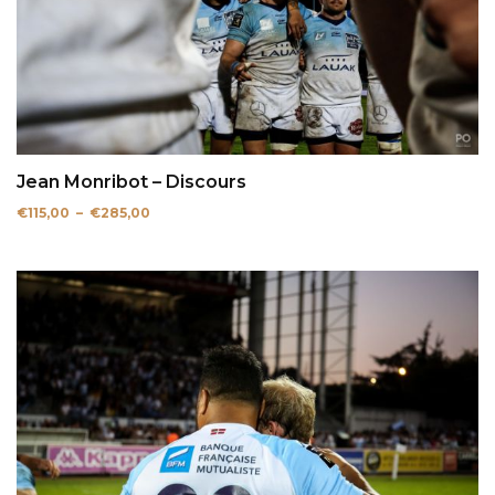
Jean Monribot – Discours
Plage
€
115,00
–
€
285,00
de
prix :
€115,00
à
€285,00