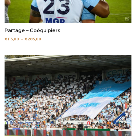
Partage – Coéquipiers
Plage
€
115,00
–
€
285,00
de
prix :
€115,00
à
€285,00