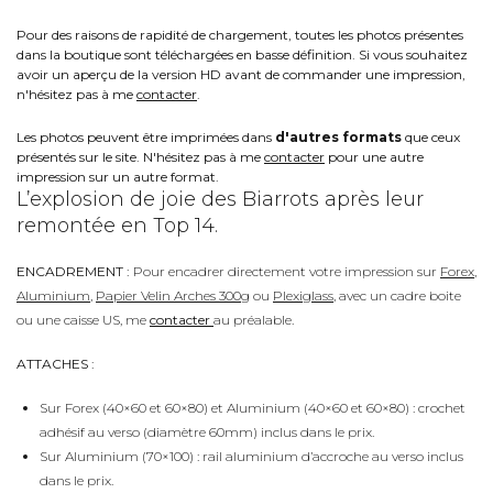
Pour des raisons de rapidité de chargement, toutes les photos présentes
dans la boutique sont téléchargées en basse définition. Si vous souhaitez
avoir un aperçu de la version HD avant de commander une impression,
n'hésitez pas à me
contacter
.
Les photos peuvent être imprimées dans
d'autres formats
que ceux
présentés sur le site. N'hésitez pas à me
contacter
pour une autre
impression sur un autre format.
L’explosion de joie des Biarrots après leur
remontée en Top 14.
ENCADREMENT :
Pour encadrer directement votre impression sur
Forex
,
Aluminium
,
Papier Velin Arches 300g
ou
Plexiglass
, avec un cadre boite
ou une caisse US, me
contacter
au préalable.
ATTACHES :
Sur Forex (40×60 et 60×80) et Aluminium (40×60 et 60×80) : crochet
adhésif au verso (diamètre 60mm) inclus dans le prix.
Sur Aluminium (70×100) : rail aluminium d’accroche au verso inclus
dans le prix.