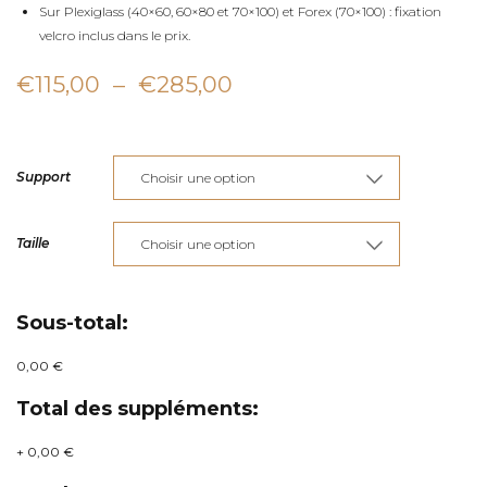
Sur Plexiglass (40×60, 60×80 et 70×100) et Forex (70×100) : fixation
velcro inclus dans le prix.
Plage
€
115,00
–
€
285,00
de
prix :
Support
€115,00
à
Taille
€285,00
Sous-total:
0,00 €
Total des suppléments:
+
0,00 €