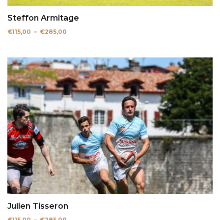
Steffon Armitage
Plage
€
115,00
–
€
285,00
de
prix :
€115,00
à
€285,00
Julien Tisseron
Plage
€
115,00
–
€
285,00