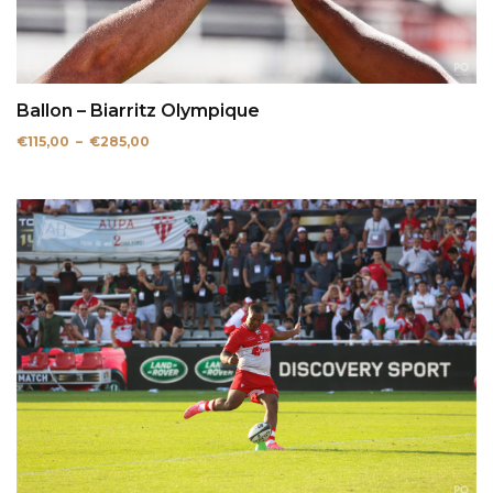
Ballon – Biarritz Olympique
Plage
€
115,00
–
€
285,00
de
prix :
€115,00
à
€285,00