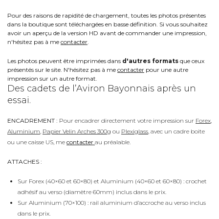
Pour des raisons de rapidité de chargement, toutes les photos présentes
dans la boutique sont téléchargées en basse définition. Si vous souhaitez
avoir un aperçu de la version HD avant de commander une impression,
n'hésitez pas à me
contacter
.
Les photos peuvent être imprimées dans
d'autres formats
que ceux
présentés sur le site. N'hésitez pas à me
contacter
pour une autre
impression sur un autre format.
Des cadets de l’Aviron Bayonnais après un
essai.
ENCADREMENT :
Pour encadrer directement votre impression sur
Forex
,
Aluminium
,
Papier Velin Arches 300g
ou
Plexiglass
, avec un cadre boite
ou une caisse US, me
contacter
au préalable.
ATTACHES :
Sur Forex (40×60 et 60×80) et Aluminium (40×60 et 60×80) : crochet
adhésif au verso (diamètre 60mm) inclus dans le prix.
Sur Aluminium (70×100) : rail aluminium d’accroche au verso inclus
dans le prix.