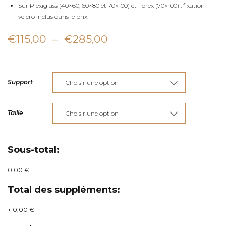
Sur Plexiglass (40×60, 60×80 et 70×100) et Forex (70×100) : fixation
velcro inclus dans le prix.
Plage
€
115,00
–
€
285,00
de
prix :
Support
€115,00
à
Taille
€285,00
Sous-total:
0,00 €
Total des suppléments:
+
0,00 €