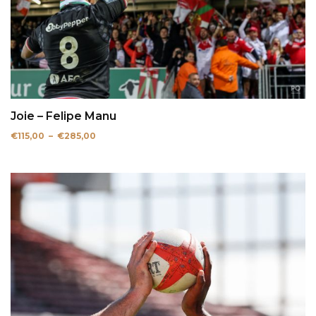
Joie – Felipe Manu
Plage
€
115,00
–
€
285,00
de
prix :
€115,00
à
€285,00