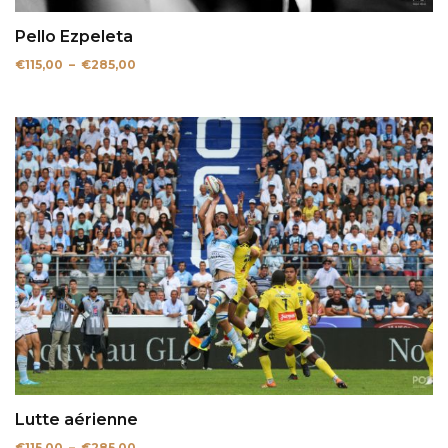
Pello Ezpeleta
Plage
€
115,00
–
€
285,00
de
prix :
€115,00
à
€285,00
Lutte aérienne
Plage
€
115,00
–
€
285,00