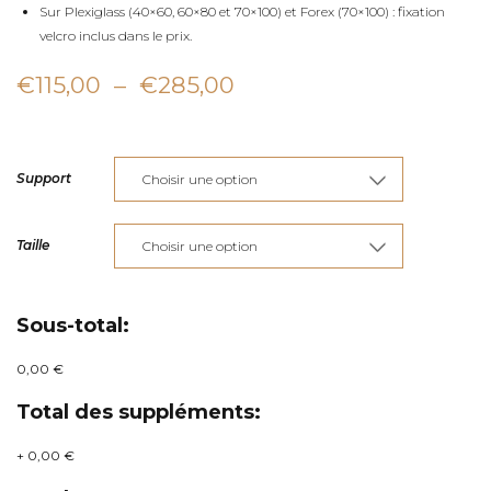
Sur Plexiglass (40×60, 60×80 et 70×100) et Forex (70×100) : fixation
velcro inclus dans le prix.
Plage
€
115,00
–
€
285,00
de
prix :
Support
€115,00
à
Taille
€285,00
Sous-total:
0,00 €
Total des suppléments:
+
0,00 €