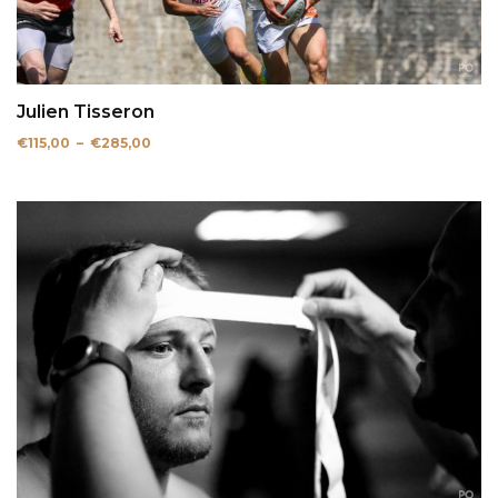
Julien Tisseron
Plage
€
115,00
–
€
285,00
de
prix :
€115,00
à
€285,00