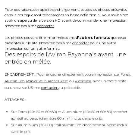
Pour des raisons de rapidité de chargement, toutes les photos présentes
dans la boutique sont téléchargées en basse définition. Si vous souhaitez
avoir un aperçu de la version HD avant de commander une impression,
n'hésitez pas à me
contacter
.
Les photos peuvent être imprimées dans
d'autres formats
que ceux
présentés sur le site. N'hésitez pas à me
contacter
pour une autre
impression sur un autre format.
Des espoirs de l’Aviron Bayonnais avant une
entrée en mêlée.
ENCADREMENT :
Pour encadrer directement votre impression sur
Forex
,
Aluminium
,
Papier Velin Arches 300g
ou
Plexiglass
, avec un cadre boite
ou une caisse US, me
contacter
au préalable.
ATTACHES :
Sur Forex (40×60 et 60×80) et Aluminium (40×60 et 60×80) : crochet
adhésif au verso (diamètre 60mm) inclus dans le prix.
Sur Aluminium (70×100) : rail aluminium d’accroche au verso inclus
dans le prix.