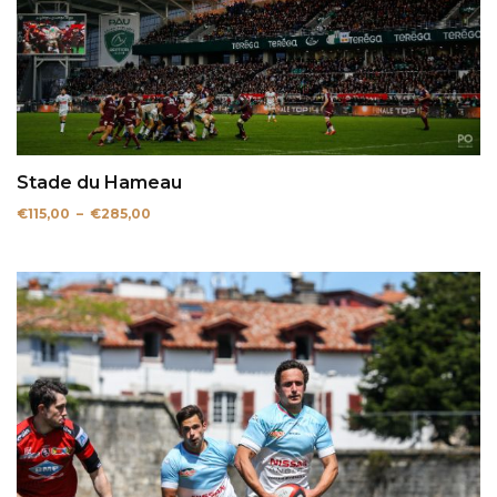
Stade du Hameau
Plage
€
115,00
–
€
285,00
de
prix :
€115,00
à
€285,00