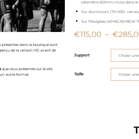
(diamètre 60mm) inclus dans le 
Sur Aluminium (70×100) : rail al
Sur Plexiglass (40×60, 60×80 et 70
€
115,00
–
€
285,
s présentes dans la boutique sont
aperçu de la version HD avant de
Support
s
que ceux présentés sur le site.
Taille
un autre format.
T