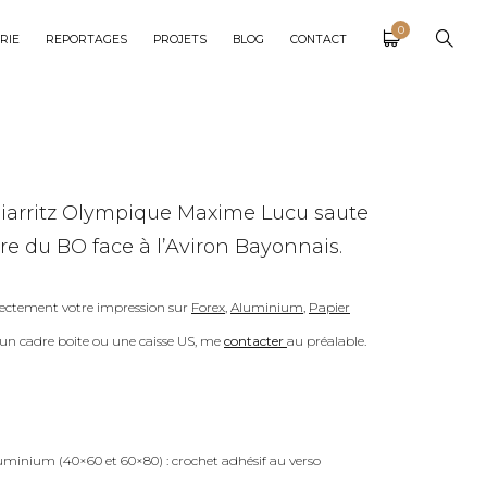
0
RIE
REPORTAGES
PROJETS
BLOG
CONTACT
iarritz Olympique Maxime Lucu saute
ire du BO face à l’Aviron Bayonnais.
ectement votre impression sur
Forex
,
Aluminium
,
Papier
c un cadre boite ou une caisse US, me
contacter
au préalable.
uminium (40×60 et 60×80) : crochet adhésif au verso