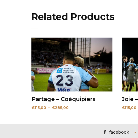
Related Products
Partage – Coéquipiers
Joie 
Plage
€
115,00
–
€
285,00
€
115,00
de
prix :
€115,00
à
€285,00
facebook