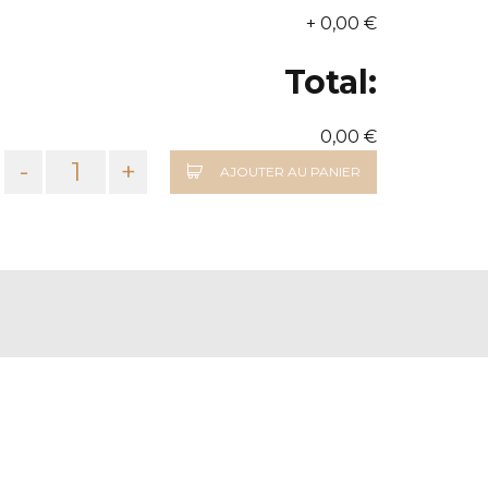
+
0,00 €
Total:
0,00 €
-
+
AJOUTER AU PANIER