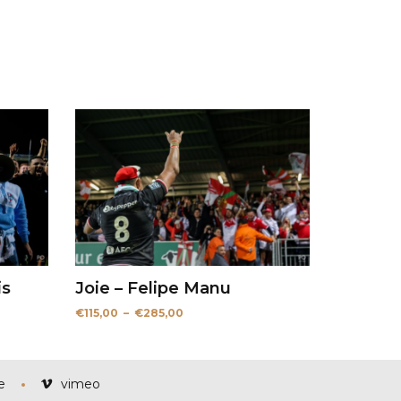
is
Joie – Felipe Manu
Plage
€
115,00
–
€
285,00
de
prix :
€115,00
à
€285,00
e
vimeo