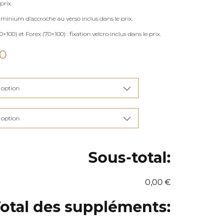
prix.
uminium d’accroche au verso inclus dans le prix.
×100) et Forex (70×100) : fixation velcro inclus dans le prix.
Plage
00
de
prix :
€115,00
à
€285,00
Sous-total:
0,00 €
otal des suppléments: