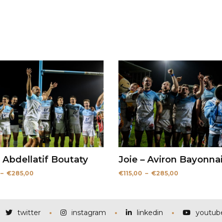
– Abdellatif Boutaty
Joie – Aviron Bayonna
Plage
Plage
–
€
285,00
€
115,00
–
€
285,00
de
de
prix :
prix :
€115,00
€115,00
à
à
€285,00
€285,00
twitter
instagram
linkedin
youtub