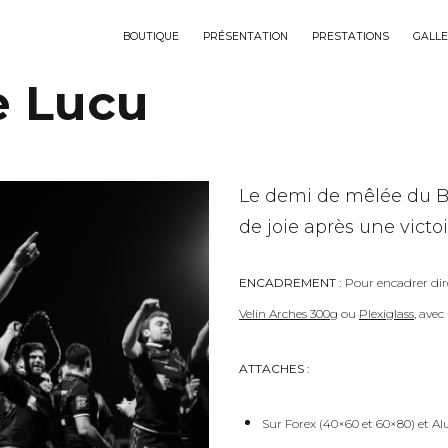
BOUTIQUE
PRÉSENTATION
PRESTATIONS
GALLE
e Lucu
Le demi de mêlée du B
de joie après une victo
ENCADREMENT :
Pour encadrer dir
Velin Arches 300g
ou
Plexiglass
, ave
ATTACHES :
Sur Forex (40×60 et 60×80) et Al