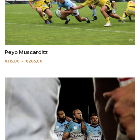
Peyo Muscarditz
Plage
€
115,00
–
€
285,00
de
prix :
€115,00
à
€285,00