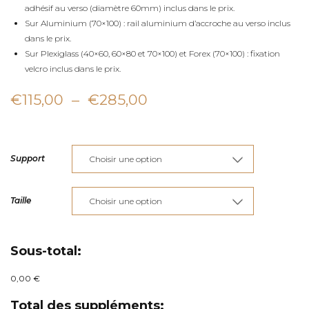
adhésif au verso (diamètre 60mm) inclus dans le prix.
Sur Aluminium (70×100) : rail aluminium d’accroche au verso inclus
dans le prix.
Sur Plexiglass (40×60, 60×80 et 70×100) et Forex (70×100) : fixation
velcro inclus dans le prix.
Plage
€
115,00
–
€
285,00
de
prix :
Support
€115,00
à
Taille
€285,00
Sous-total:
0,00 €
Total des suppléments: