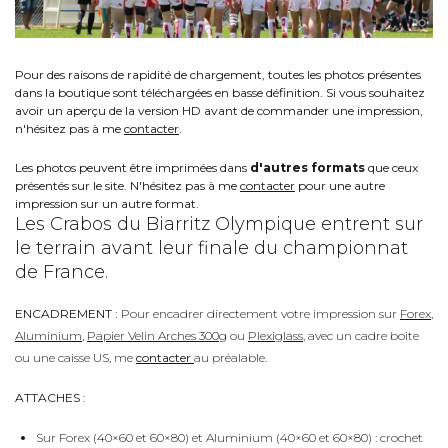
Pour des raisons de rapidité de chargement, toutes les photos présentes
dans la boutique sont téléchargées en basse définition. Si vous souhaitez
avoir un aperçu de la version HD avant de commander une impression,
n'hésitez pas à me
contacter
.
Les photos peuvent être imprimées dans
d'autres formats
que ceux
présentés sur le site. N'hésitez pas à me
contacter
pour une autre
impression sur un autre format.
Les Crabos du Biarritz Olympique entrent sur
le terrain avant leur finale du championnat
de France.
ENCADREMENT :
Pour encadrer directement votre impression sur
Forex
,
Aluminium
,
Papier Velin Arches 300g
ou
Plexiglass
, avec un cadre boite
ou une caisse US, me
contacter
au préalable.
ATTACHES :
Sur Forex (40×60 et 60×80) et Aluminium (40×60 et 60×80) : crochet