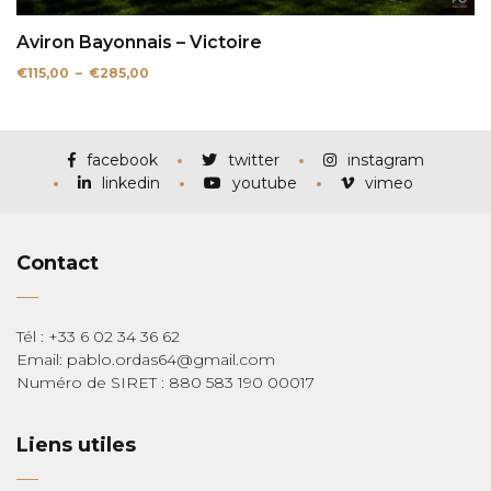
Aviron Bayonnais – Victoire
Plage
€
115,00
–
€
285,00
de
prix :
€115,00
à
€285,00
facebook
twitter
instagram
linkedin
youtube
vimeo
Contact
Tél : +33 6 02 34 36 62
Email: pablo.ordas64@gmail.com
Numéro de SIRET : 880 583 190 00017
Liens utiles