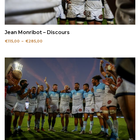
Jean Monribot – Discours
Plage
€
115,00
–
€
285,00
de
prix :
€115,00
à
€285,00