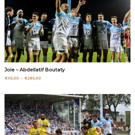
Joie – Abdellatif Boutaty
Plage
€
115,00
–
€
285,00
de
prix :
€115,00
à
€285,00