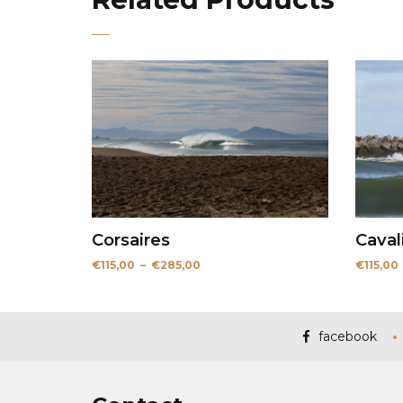
Corsaires
Caval
Plage
€
115,00
–
€
285,00
€
115,00
de
prix :
€115,00
à
€285,00
facebook