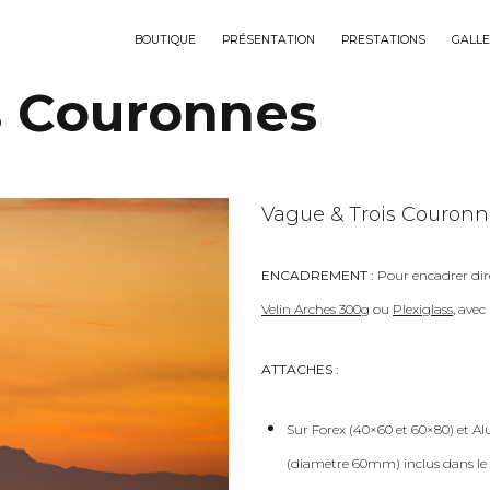
BOUTIQUE
PRÉSENTATION
PRESTATIONS
GALLE
s Couronnes
Vague & Trois Couronn
ENCADREMENT :
Pour encadrer dir
Velin Arches 300g
ou
Plexiglass
, ave
ATTACHES :
Sur Forex (40×60 et 60×80) et Al
(diamètre 60mm) inclus dans le 