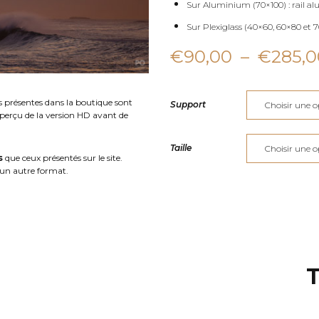
Sur Aluminium (70×100) : rail al
Sur Plexiglass (40×60, 60×80 et 70
€
90,00
–
€
285,0
s présentes dans la boutique sont
Support
aperçu de la version HD avant de
Taille
s
que ceux présentés sur le site.
un autre format.
T