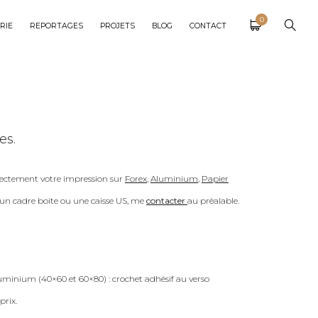
0
RIE
REPORTAGES
PROJETS
BLOG
CONTACT
es.
ectement votre impression sur
Forex
,
Aluminium
,
Papier
c un cadre boite ou une caisse US, me
contacter
au préalable.
uminium (40×60 et 60×80) : crochet adhésif au verso
prix.