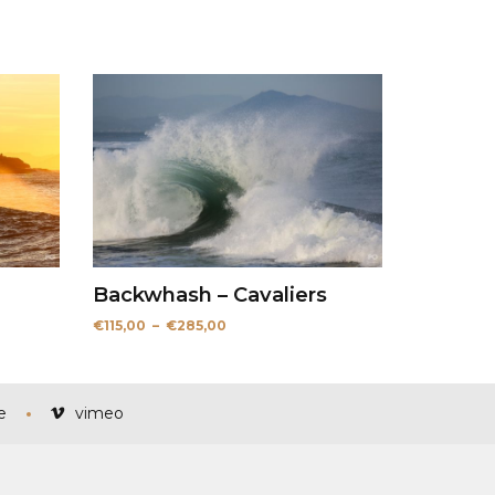
Backwhash – Cavaliers
Plage
€
115,00
–
€
285,00
de
prix :
€115,00
à
€285,00
e
vimeo