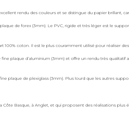
xcellent rendu des couleurs et se distingue du papier brillant, car 
plaque de forex (3mm). Le PVC, rigide et très léger est le suppo
art 100% coton. Il est le plus couramment utilisé pour réaliser de
fine plaque d’aluminium (3mm) et offre un rendu très qualitatif 
ne plaque de plexiglass (3mm). Plus lourd que les autres supports,
 la Côte Basque, à Anglet, et qui proposent des réalisations plus