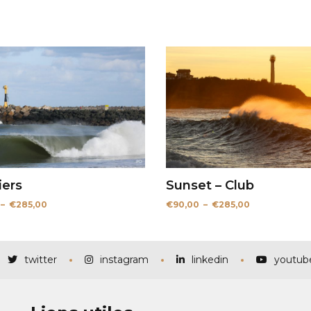
iers
Sunset – Club
Plage
Plage
–
€
285,00
€
90,00
–
€
285,00
de
de
prix :
prix :
€115,00
€90,00
à
à
€285,00
€285,00
twitter
instagram
linkedin
youtub