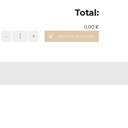
Total:
0,00 €
-
+
AJOUTER AU PANIER