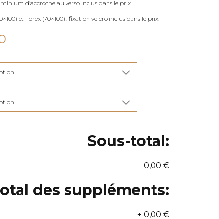
uminium d’accroche au verso inclus dans le prix.
×100) et Forex (70×100) : fixation velcro inclus dans le prix.
Plage
0
de
prix :
€90,00
à
€285,00
Sous-total:
0,00 €
otal des suppléments:
+
0,00 €