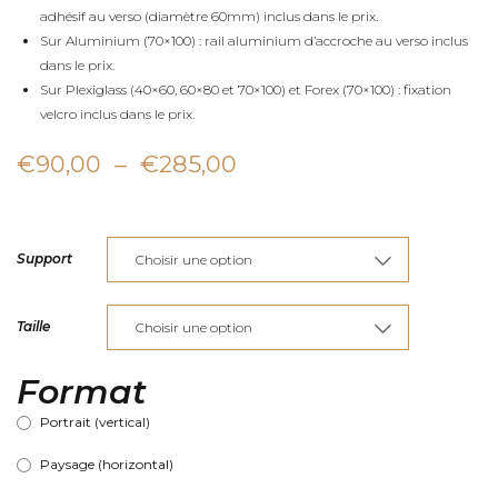
adhésif au verso (diamètre 60mm) inclus dans le prix.
Sur Aluminium (70×100) : rail aluminium d’accroche au verso inclus
dans le prix.
Sur Plexiglass (40×60, 60×80 et 70×100) et Forex (70×100) : fixation
velcro inclus dans le prix.
Plage
€
90,00
–
€
285,00
de
prix :
Support
€90,00
à
Taille
€285,00
Format
Portrait (vertical)
Paysage (horizontal)