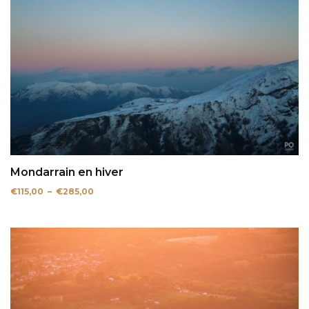
Mondarrain en hiver
Plage
€
115,00
–
€
285,00
de
prix :
€115,00
à
€285,00