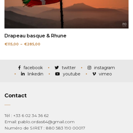
Drapeau basque & Rhune
Plage
€
115,00
–
€
285,00
de
prix :
€115,00
à
€285,00
facebook
twitter
instagram
linkedin
youtube
vimeo
Contact
Tél : +33 6 02 34 36 62
Email: pablo.ordas64@gmail.com
Numéro de SIRET : 880 583 190 00017