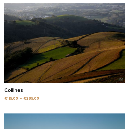
Collines
Plage
€
115,00
–
€
285,00
de
prix :
€115,00
à
€285,00