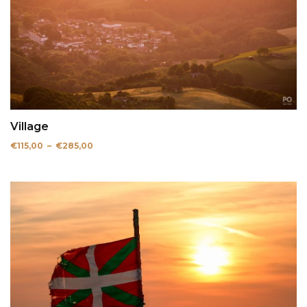
Village
Plage
€
115,00
–
€
285,00
de
prix :
€115,00
à
€285,00