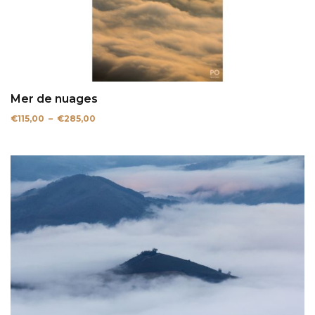
Mer de nuages
Plage
€
115,00
–
€
285,00
de
prix :
€115,00
à
€285,00