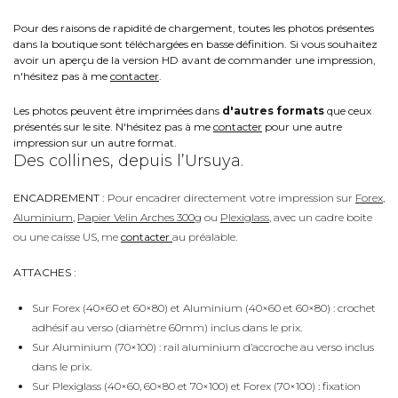
Pour des raisons de rapidité de chargement, toutes les photos présentes
dans la boutique sont téléchargées en basse définition. Si vous souhaitez
avoir un aperçu de la version HD avant de commander une impression,
n'hésitez pas à me
contacter
.
Les photos peuvent être imprimées dans
d'autres formats
que ceux
présentés sur le site. N'hésitez pas à me
contacter
pour une autre
impression sur un autre format.
Des collines, depuis l’Ursuya.
ENCADREMENT :
Pour encadrer directement votre impression sur
Forex
,
Aluminium
,
Papier Velin Arches 300g
ou
Plexiglass
, avec un cadre boite
ou une caisse US, me
contacter
au préalable.
ATTACHES :
Sur Forex (40×60 et 60×80) et Aluminium (40×60 et 60×80) : crochet
adhésif au verso (diamètre 60mm) inclus dans le prix.
Sur Aluminium (70×100) : rail aluminium d’accroche au verso inclus
dans le prix.
Sur Plexiglass (40×60, 60×80 et 70×100) et Forex (70×100) : fixation