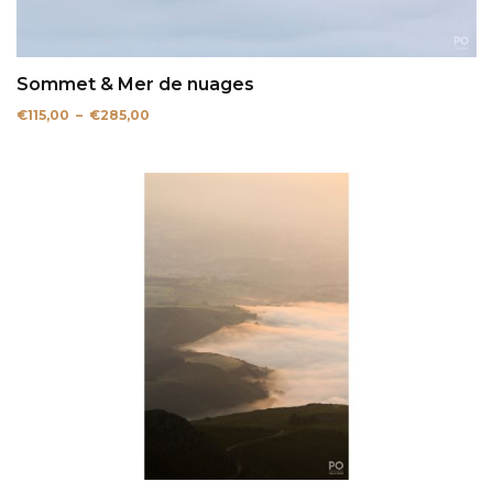
Sommet & Mer de nuages
Plage
€
115,00
–
€
285,00
de
prix :
€115,00
à
€285,00