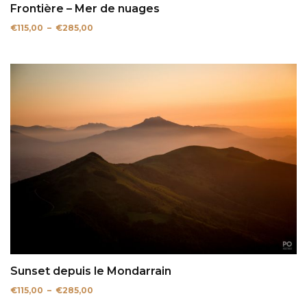
Frontière – Mer de nuages
Plage
€
115,00
–
€
285,00
de
prix :
€115,00
à
€285,00
Sunset depuis le Mondarrain
Plage
€
115,00
–
€
285,00
de