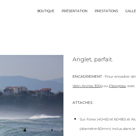
BOUTIQUE
PRÉSENTATION
PRESTATIONS
GALLE
Anglet, parfait.
ENCADREMENT :
Pour encadrer dir
Velin Arches 300g
ou
Plexiglass
, ave
ATTACHES :
Sur Forex (40×60 et 60×80) et Al
(diamètre 60mm) inclus dans le 