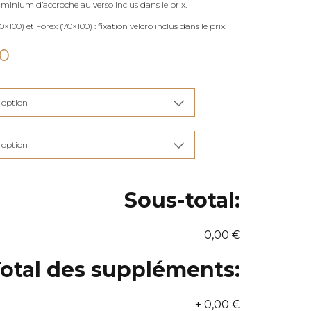
uminium d’accroche au verso inclus dans le prix.
×100) et Forex (70×100) : fixation velcro inclus dans le prix.
Plage
00
de
prix :
€115,00
à
€285,00
Sous-total:
0,00 €
otal des suppléments:
+
0,00 €