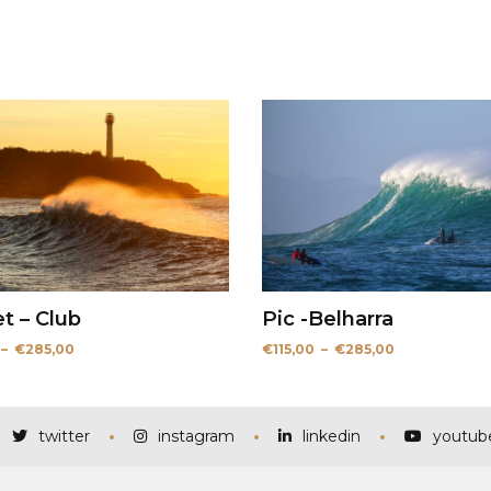
t – Club
Pic -Belharra
Plage
Plage
–
€
285,00
€
115,00
–
€
285,00
de
de
prix :
prix :
€90,00
€115,00
à
à
€285,00
€285,00
twitter
instagram
linkedin
youtub