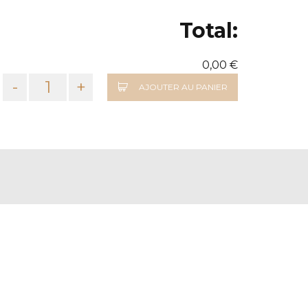
Total:
0,00 €
-
+
AJOUTER AU PANIER