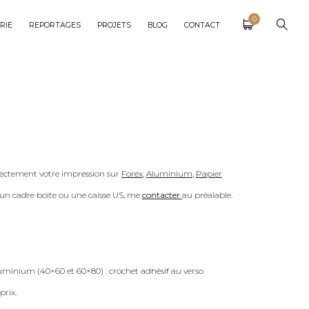
0
RIE
REPORTAGES
PROJETS
BLOG
CONTACT
ectement votre impression sur
Forex
,
Aluminium
,
Papier
c un cadre boite ou une caisse US, me
contacter
au préalable.
uminium (40×60 et 60×80) : crochet adhésif au verso
prix.