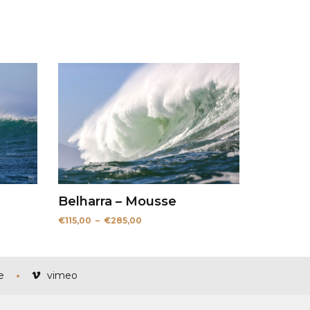
Belharra – Mousse
Plage
€
115,00
–
€
285,00
de
prix :
€115,00
à
€285,00
e
vimeo