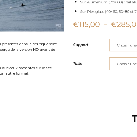
Sur Aluminium (70×100) : rail al
Sur Plexiglass (40×60, 60×80 et 70
€
115,00
–
€
285,
s présentes dans la boutique sont
Support
aperçu de la version HD avant de
Taille
s
que ceux présentés sur le site.
un autre format.
T