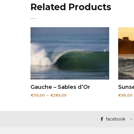
Related Products
Gauche – Sables d’Or
Sunse
Plage
€
115,00
–
€
285,00
€
90,00
de
prix :
€115,00
à
€285,00
facebook