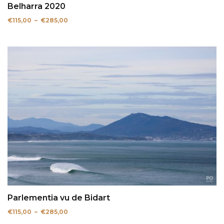
Belharra 2020
Plage
€
115,00
–
€
285,00
de
prix :
€115,00
à
€285,00
Parlementia vu de Bidart
Plage
€
115,00
–
€
285,00
de