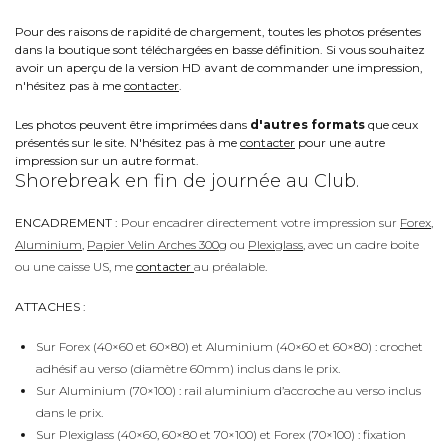
Pour des raisons de rapidité de chargement, toutes les photos présentes
dans la boutique sont téléchargées en basse définition. Si vous souhaitez
avoir un aperçu de la version HD avant de commander une impression,
n'hésitez pas à me
contacter
.
Les photos peuvent être imprimées dans
d'autres formats
que ceux
présentés sur le site. N'hésitez pas à me
contacter
pour une autre
impression sur un autre format.
Shorebreak en fin de journée au Club.
ENCADREMENT :
Pour encadrer directement votre impression sur
Forex
,
Aluminium
,
Papier Velin Arches 300g
ou
Plexiglass
, avec un cadre boite
ou une caisse US, me
contacter
au préalable.
ATTACHES :
Sur Forex (40×60 et 60×80) et Aluminium (40×60 et 60×80) : crochet
adhésif au verso (diamètre 60mm) inclus dans le prix.
Sur Aluminium (70×100) : rail aluminium d’accroche au verso inclus
dans le prix.
Sur Plexiglass (40×60, 60×80 et 70×100) et Forex (70×100) : fixation