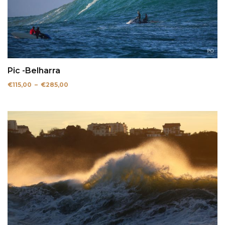
Pic -Belharra
Plage
€
115,00
–
€
285,00
de
prix :
€115,00
à
€285,00