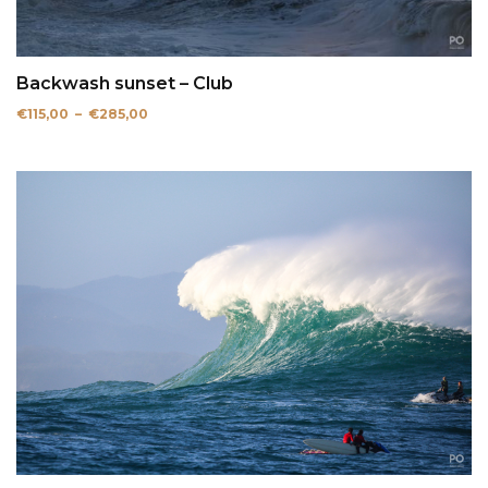
Backwash sunset – Club
Plage
€
115,00
–
€
285,00
de
prix :
€115,00
à
€285,00