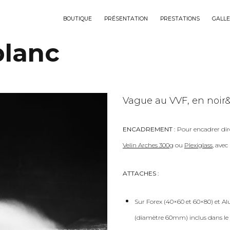
BOUTIQUE
PRÉSENTATION
PRESTATIONS
GALLE
blanc
Vague au VVF, en noir&
ENCADREMENT :
Pour encadrer dir
Velin Arches 300g
ou
Plexiglass
, ave
ATTACHES :
Sur Forex (40×60 et 60×80) et Al
(diamètre 60mm) inclus dans le 