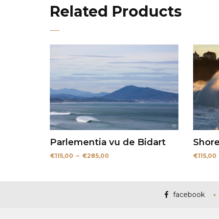
Related Products
Parlementia vu de Bidart
Shore
Plage
€
115,00
–
€
285,00
€
115,00
de
prix :
€115,00
à
€285,00
facebook