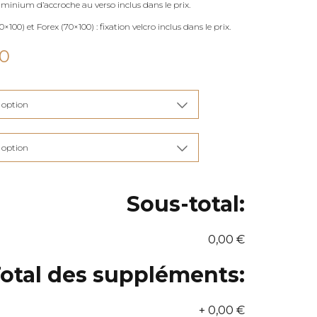
uminium d’accroche au verso inclus dans le prix.
×100) et Forex (70×100) : fixation velcro inclus dans le prix.
Plage
00
de
prix :
€115,00
à
€285,00
Sous-total:
0,00 €
otal des suppléments:
+
0,00 €