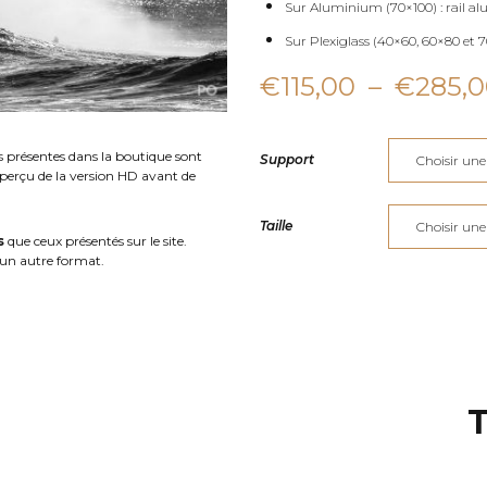
Sur Aluminium (70×100) : rail al
Sur Plexiglass (40×60, 60×80 et 70
€
115,00
–
€
285,
s présentes dans la boutique sont
Support
aperçu de la version HD avant de
Taille
s
que ceux présentés sur le site.
un autre format.
T