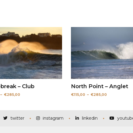
break – Club
North Point – Anglet
Plage
Plage
–
€
285,00
€
115,00
–
€
285,00
de
de
prix :
prix :
€115,00
€115,00
à
à
€285,00
€285,00
twitter
instagram
linkedin
youtub