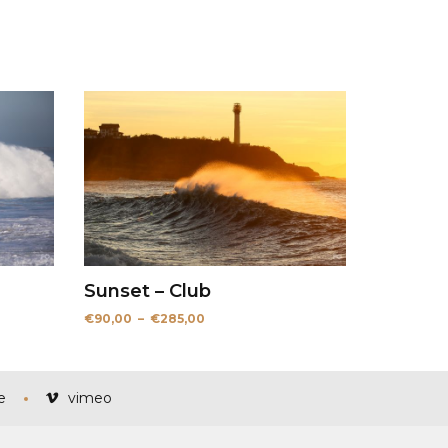
Sunset – Club
Plage
€
90,00
–
€
285,00
de
prix :
€90,00
à
€285,00
e
vimeo