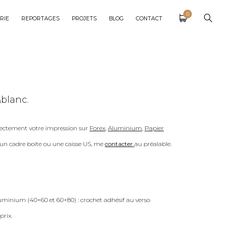
0
RIE
REPORTAGES
PROJETS
BLOG
CONTACT
blanc.
ectement votre impression sur
Forex
,
Aluminium
,
Papier
c un cadre boite ou une caisse US, me
contacter
au préalable.
uminium (40×60 et 60×80) : crochet adhésif au verso
prix.