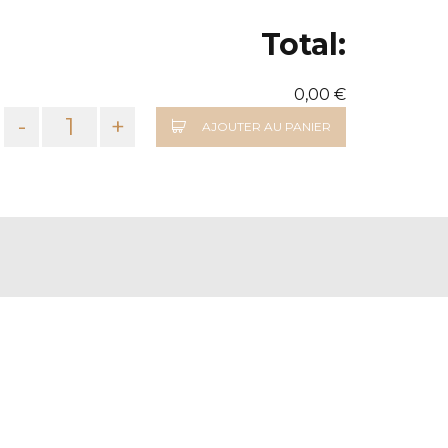
Total:
0,00 €
-
+
AJOUTER AU PANIER