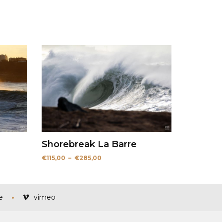
Shorebreak La Barre
Plage
€
115,00
–
€
285,00
de
prix :
€115,00
à
€285,00
e
vimeo