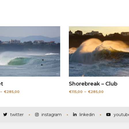
t
Shorebreak – Club
Plage
Plage
–
€
285,00
€
115,00
–
€
285,00
de
de
prix :
prix :
€115,00
€115,00
à
à
€285,00
€285,00
twitter
instagram
linkedin
youtub