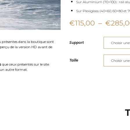
Sur Aluminium (70×100) : rail al
Sur Plexiglass (40×60, 60×80 et 70
€
115,00
–
€
285,
s présentes dans la boutique sont
Support
aperçu de la version HD avant de
Taille
s
que ceux présentés sur le site.
un autre format.
T