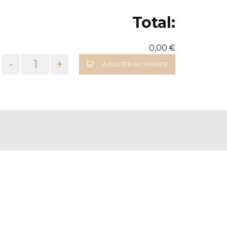
Total:
0,00 €
-
+
AJOUTER AU PANIER