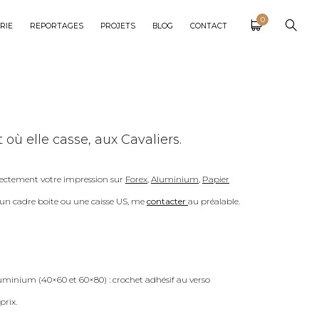
0
RIE
REPORTAGES
PROJETS
BLOG
CONTACT
 elle casse, aux Cavaliers.
ectement votre impression sur
Forex
,
Aluminium
,
Papier
c un cadre boite ou une caisse US, me
contacter
au préalable.
uminium (40×60 et 60×80) : crochet adhésif au verso
prix.