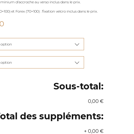
uminium d’accroche au verso inclus dans le prix.
×100) et Forex (70×100) : fixation velcro inclus dans le prix.
Plage
00
de
prix :
€115,00
à
€285,00
Sous-total:
0,00 €
otal des suppléments:
+
0,00 €