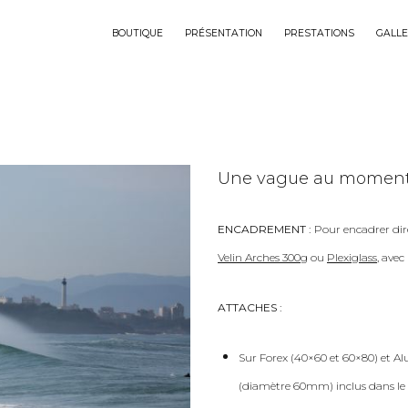
BOUTIQUE
PRÉSENTATION
PRESTATIONS
GALLE
Une vague au moment où
ENCADREMENT :
Pour encadrer dir
Velin Arches 300g
ou
Plexiglass
, ave
ATTACHES :
Sur Forex (40×60 et 60×80) et Al
(diamètre 60mm) inclus dans le 