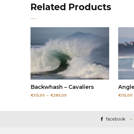
Related Products
Backwhash – Cavaliers
Angle
Plage
€
115,00
–
€
285,00
€
115,00
de
prix :
€115,00
à
€285,00
facebook