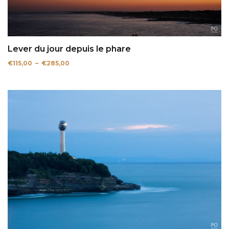
Lever du jour depuis le phare
Plage
€
115,00
–
€
285,00
de
prix :
€115,00
à
€285,00