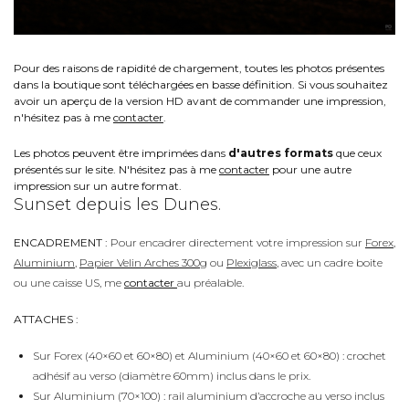
Pour des raisons de rapidité de chargement, toutes les photos présentes
dans la boutique sont téléchargées en basse définition. Si vous souhaitez
avoir un aperçu de la version HD avant de commander une impression,
n'hésitez pas à me
contacter
.
Les photos peuvent être imprimées dans
d'autres formats
que ceux
présentés sur le site. N'hésitez pas à me
contacter
pour une autre
impression sur un autre format.
Sunset depuis les Dunes.
ENCADREMENT :
Pour encadrer directement votre impression sur
Forex
,
Aluminium
,
Papier Velin Arches 300g
ou
Plexiglass
, avec un cadre boite
ou une caisse US, me
contacter
au préalable.
ATTACHES :
Sur Forex (40×60 et 60×80) et Aluminium (40×60 et 60×80) : crochet
adhésif au verso (diamètre 60mm) inclus dans le prix.
Sur Aluminium (70×100) : rail aluminium d’accroche au verso inclus