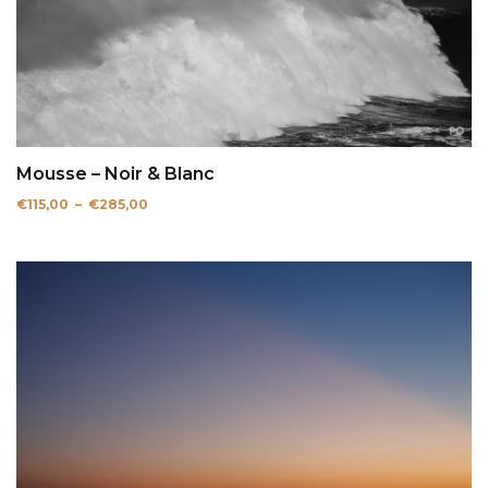
Mousse – Noir & Blanc
Plage
€
115,00
–
€
285,00
de
prix :
€115,00
à
€285,00