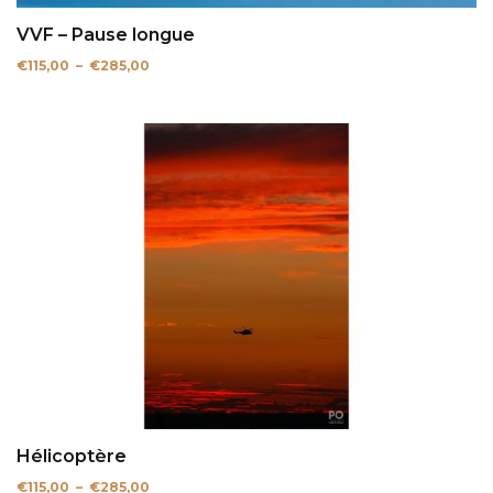
VVF – Pause longue
Plage
€
115,00
–
€
285,00
de
prix :
€115,00
à
€285,00
Hélicoptère
Plage
€
115,00
–
€
285,00