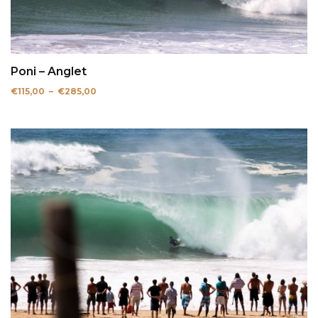
Poni – Anglet
Plage
€
115,00
–
€
285,00
de
prix :
€115,00
à
€285,00