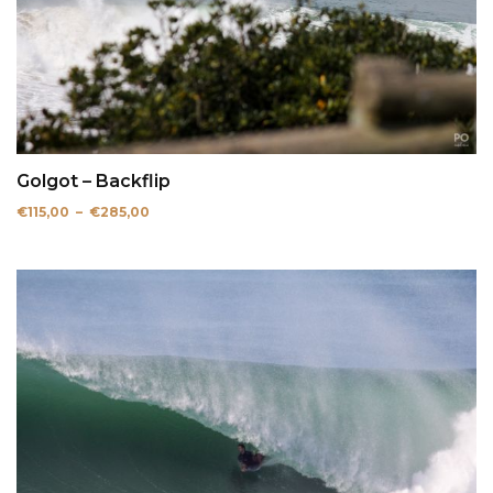
Golgot – Backflip
Plage
€
115,00
–
€
285,00
de
prix :
€115,00
à
€285,00