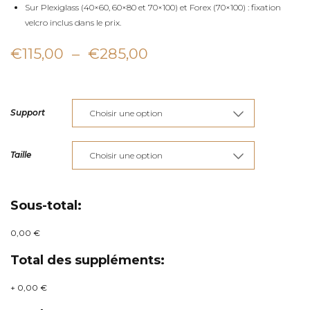
Sur Plexiglass (40×60, 60×80 et 70×100) et Forex (70×100) : fixation
velcro inclus dans le prix.
Plage
€
115,00
–
€
285,00
de
prix :
Support
€115,00
à
Taille
€285,00
Sous-total:
0,00 €
Total des suppléments:
+
0,00 €