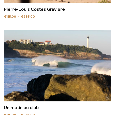
Pierre-Louis Costes Gravière
Plage
€
115,00
–
€
285,00
de
prix :
€115,00
à
€285,00
Un matin au club
Plage
€
115,00
–
€
285,00