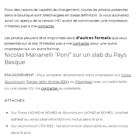
Pour des raisons de rapidité de chargement, toutes les photos présentes
dans la boutique sont téléchargées en basse définition. Si vous souhaitez
avoir un aperçu de la version HD avant de commander une impression,
n'hésitez pas à me
contacter
.
Les photos peuvent être imprimées dans
d'autres formats
que ceux
présentés sur le site. N'hésitez pas à me
contacter
pour une autre
impression sur un autre format.
Nicolas Marianelli “Poni” sur un slab du Pays
Basque.
ENCADREMENT :
Pour encadrer directement votre impression sur
Forex
,
Aluminium
,
Papier Velin Arches 300g
ou
Plexiglass
, avec un cadre boite
ou une caisse US, me
contacter
au préalable.
ATTACHES :
Sur Forex (40×60 et 60×80) et Aluminium (40×60 et 60×80) : crochet
adhésif au verso (diamètre 60mm) inclus dans le prix.
Sur Aluminium (70×100) : rail aluminium d’accroche au verso inclus
dans le prix.