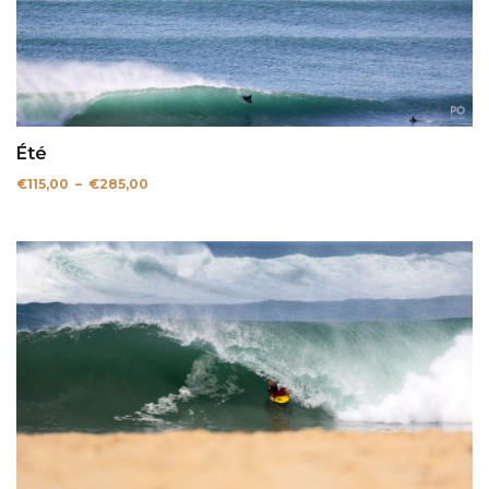
Été
Plage
€
115,00
–
€
285,00
de
prix :
€115,00
à
€285,00