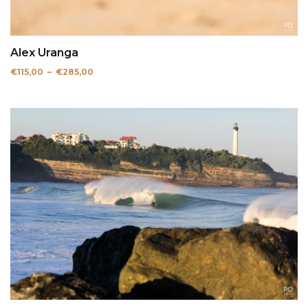
Alex Uranga
Plage
€
115,00
–
€
285,00
de
prix :
€115,00
à
€285,00