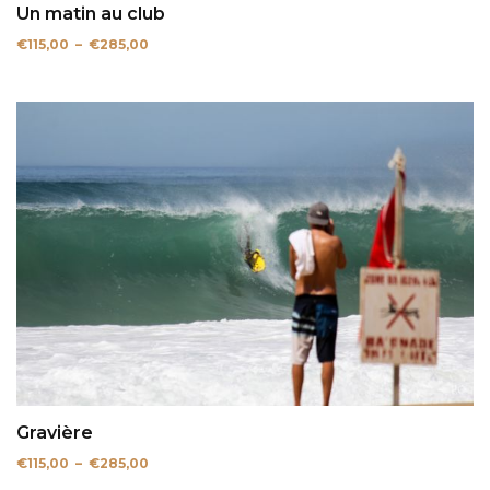
Un matin au club
Plage
€
115,00
–
€
285,00
de
prix :
€115,00
à
€285,00
Gravière
Plage
€
115,00
–
€
285,00
de