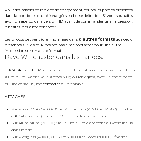
Pour des raisons de rapidité de chargement, toutes les photos présentes
dans la boutique sont téléchargées en basse définition. Si vous souhaitez
avoir un aperçu de la version HD avant de commander une impression,
n'hésitez pas à me
contacter
.
Les photos peuvent être imprimées dans
d'autres formats
que ceux
présentés sur le site. N'hésitez pas à me
contacter
pour une autre
impression sur un autre format.
Dave Winchester dans les Landes.
ENCADREMENT :
Pour encadrer directement votre impression sur
Forex
,
Aluminium
,
Papier Velin Arches 300g
ou
Plexiglass
, avec un cadre boite
ou une caisse US, me
contacter
au préalable.
ATTACHES :
Sur Forex (40×60 et 60×80) et Aluminium (40×60 et 60×80) : crochet
adhésif au verso (diamètre 60mm) inclus dans le prix.
Sur Aluminium (70×100) : rail aluminium d’accroche au verso inclus
dans le prix.
Sur Plexiglass (40×60, 60×80 et 70×100) et Forex (70×100) : fixation