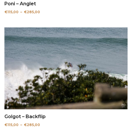
Poni – Anglet
Plage
€
115,00
–
€
285,00
de
prix :
€115,00
à
€285,00
Golgot – Backflip
Plage
€
115,00
–
€
285,00
de