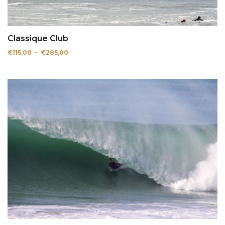
Classique Club
Plage
€
115,00
–
€
285,00
de
prix :
€115,00
à
€285,00