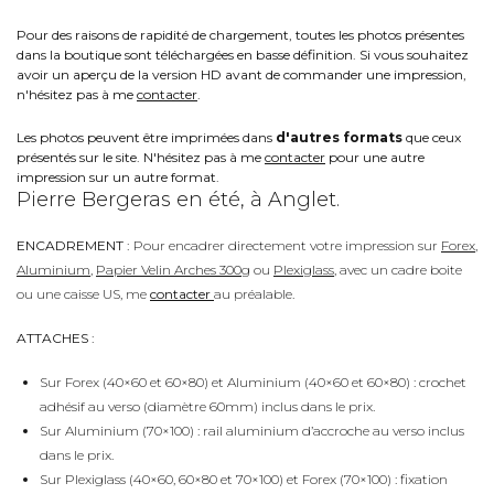
Pour des raisons de rapidité de chargement, toutes les photos présentes
dans la boutique sont téléchargées en basse définition. Si vous souhaitez
avoir un aperçu de la version HD avant de commander une impression,
n'hésitez pas à me
contacter
.
Les photos peuvent être imprimées dans
d'autres formats
que ceux
présentés sur le site. N'hésitez pas à me
contacter
pour une autre
impression sur un autre format.
Pierre Bergeras en été, à Anglet.
ENCADREMENT :
Pour encadrer directement votre impression sur
Forex
,
Aluminium
,
Papier Velin Arches 300g
ou
Plexiglass
, avec un cadre boite
ou une caisse US, me
contacter
au préalable.
ATTACHES :
Sur Forex (40×60 et 60×80) et Aluminium (40×60 et 60×80) : crochet
adhésif au verso (diamètre 60mm) inclus dans le prix.
Sur Aluminium (70×100) : rail aluminium d’accroche au verso inclus
dans le prix.
Sur Plexiglass (40×60, 60×80 et 70×100) et Forex (70×100) : fixation