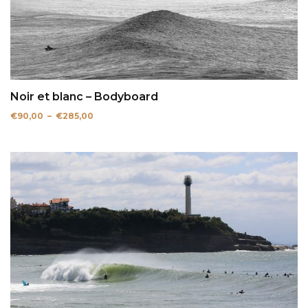
Noir et blanc – Bodyboard
Plage
€
90,00
–
€
285,00
de
prix :
€90,00
à
€285,00