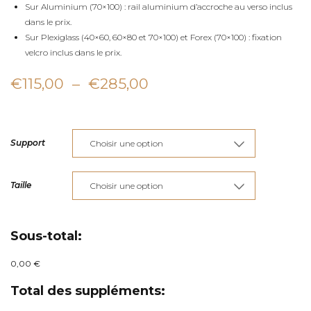
Sur Aluminium (70×100) : rail aluminium d’accroche au verso inclus
dans le prix.
Sur Plexiglass (40×60, 60×80 et 70×100) et Forex (70×100) : fixation
velcro inclus dans le prix.
Plage
€
115,00
–
€
285,00
de
prix :
Support
€115,00
à
Taille
€285,00
Sous-total:
0,00 €
Total des suppléments: