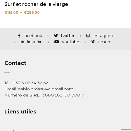
Surf et rocher de la vierge
Plage
€
115,00
–
€
285,00
de
prix :
€115,00
à
€285,00
facebook
twitter
instagram
linkedin
youtube
vimeo
Contact
Tél : +33 6 02 34 36 62
Email: pablo.ordas64@gmail.com
Numéro de SIRET : 880 583 190 00017
Liens utiles