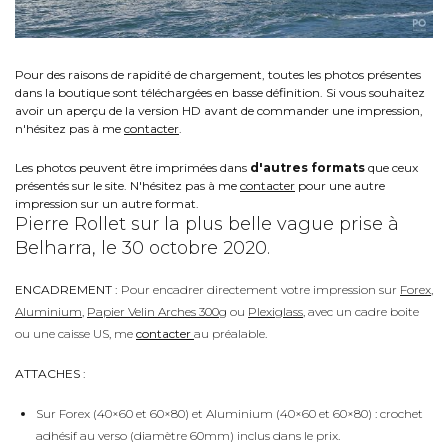
Pour des raisons de rapidité de chargement, toutes les photos présentes
dans la boutique sont téléchargées en basse définition. Si vous souhaitez
avoir un aperçu de la version HD avant de commander une impression,
n'hésitez pas à me
contacter
.
Les photos peuvent être imprimées dans
d'autres formats
que ceux
présentés sur le site. N'hésitez pas à me
contacter
pour une autre
impression sur un autre format.
Pierre Rollet sur la plus belle vague prise à
Belharra, le 30 octobre 2020.
ENCADREMENT :
Pour encadrer directement votre impression sur
Forex
,
Aluminium
,
Papier Velin Arches 300g
ou
Plexiglass
, avec un cadre boite
ou une caisse US, me
contacter
au préalable.
ATTACHES :
Sur Forex (40×60 et 60×80) et Aluminium (40×60 et 60×80) : crochet
adhésif au verso (diamètre 60mm) inclus dans le prix.