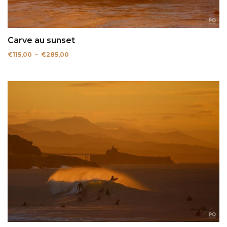
Carve au sunset
Plage
€
115,00
–
€
285,00
de
prix :
€115,00
à
€285,00