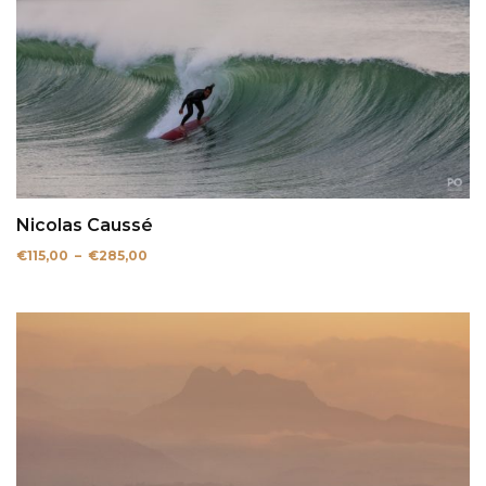
Nicolas Caussé
Plage
€
115,00
–
€
285,00
de
prix :
€115,00
à
€285,00