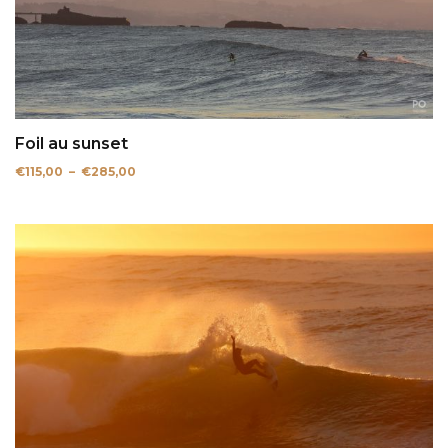
Foil au sunset
Plage
€
115,00
–
€
285,00
de
prix :
€115,00
à
€285,00