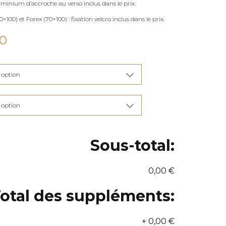
uminium d’accroche au verso inclus dans le prix.
×100) et Forex (70×100) : fixation velcro inclus dans le prix.
Plage
00
de
prix :
€115,00
à
€285,00
Sous-total:
0,00 €
otal des suppléments:
+
0,00 €