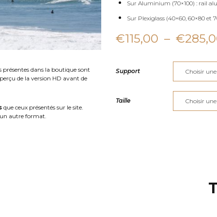
Sur Aluminium (70×100) : rail al
Sur Plexiglass (40×60, 60×80 et 70
€
115,00
–
€
285,
s présentes dans la boutique sont
Support
aperçu de la version HD avant de
Taille
s
que ceux présentés sur le site.
un autre format.
T