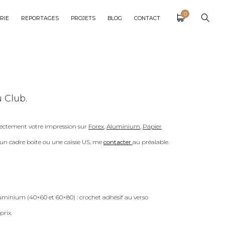
0
RIE
REPORTAGES
PROJETS
BLOG
CONTACT
u Club.
ectement votre impression sur
Forex
,
Aluminium
,
Papier
c un cadre boite ou une caisse US, me
contacter
au préalable.
uminium (40×60 et 60×80) : crochet adhésif au verso
prix.