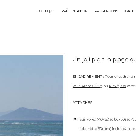
BOUTIQUE
PRÉSENTATION
PRESTATIONS
GALLE
Un joli pic à la plage d
ENCADREMENT :
Pour encadrer dir
Velin Arches 300g
ou
Plexiglass
, ave
ATTACHES :
Sur Forex (40×60 et 60×80) et Al
(diamètre 60mm) inclus dans le 