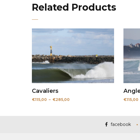
Related Products
Cavaliers
Angle
Plage
€
115,00
–
€
285,00
€
115,00
de
prix :
€115,00
à
€285,00
facebook