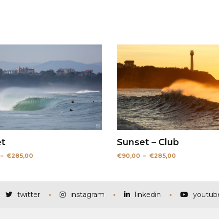
t
Sunset – Club
Plage
Plage
–
€
285,00
€
90,00
–
€
285,00
de
de
prix :
prix :
€115,00
€90,00
à
à
€285,00
€285,00
twitter
instagram
linkedin
youtub