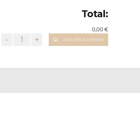
Total:
0,00 €
-
+
AJOUTER AU PANIER