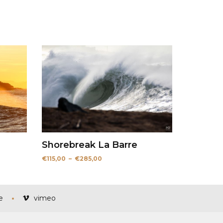
Shorebreak La Barre
Plage
€
115,00
–
€
285,00
de
prix :
€115,00
à
€285,00
e
vimeo