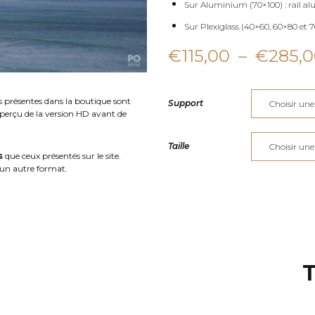
Sur Aluminium (70×100) : rail al
Sur Plexiglass (40×60, 60×80 et 70
€
115,00
–
€
285,
s présentes dans la boutique sont
Support
aperçu de la version HD avant de
Taille
s
que ceux présentés sur le site.
un autre format.
T