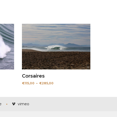
Corsaires
Plage
€
115,00
–
€
285,00
de
prix :
€115,00
à
€285,00
e
vimeo