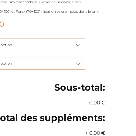
uminium d’accroche au verso inclus dans le prix.
×100) et Forex (70×100) : fixation velcro inclus dans le prix.
Plage
00
de
prix :
€115,00
à
€285,00
Sous-total:
0,00 €
otal des suppléments:
+
0,00 €