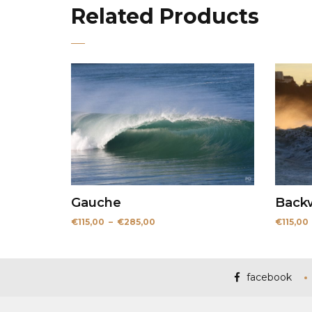
Related Products
Gauche
Backw
Plage
€
115,00
–
€
285,00
€
115,00
de
prix :
€115,00
à
€285,00
facebook