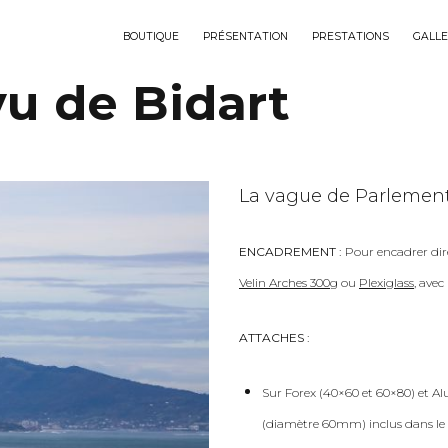
BOUTIQUE
PRÉSENTATION
PRESTATIONS
GALLE
u de Bidart
La vague de Parlementi
ENCADREMENT :
Pour encadrer dir
Velin Arches 300g
ou
Plexiglass
, ave
ATTACHES :
Sur Forex (40×60 et 60×80) et Al
(diamètre 60mm) inclus dans le 