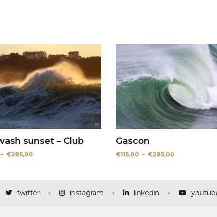
ash sunset – Club
Gascon
Plage
Plage
–
€
285,00
€
115,00
–
€
285,00
de
de
prix :
prix :
€115,00
€115,00
à
à
€285,00
€285,00
twitter
instagram
linkedin
youtub