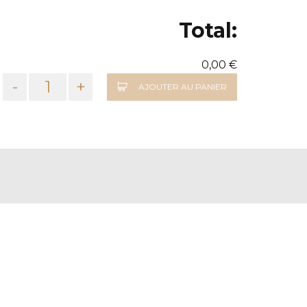
Total:
0,00 €
-
+
AJOUTER AU PANIER