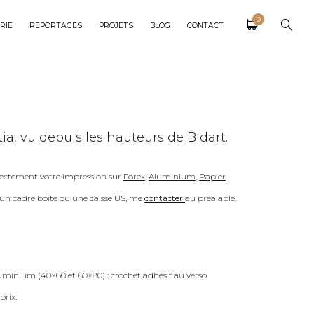
0
RIE
REPORTAGES
PROJETS
BLOG
CONTACT
a, vu depuis les hauteurs de Bidart.
ectement votre impression sur
Forex
,
Aluminium
,
Papier
c un cadre boite ou une caisse US, me
contacter
au préalable.
uminium (40×60 et 60×80) : crochet adhésif au verso
prix.