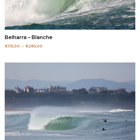
Belharra – Blanche
Plage
€
115,00
–
€
285,00
de
prix :
€115,00
à
€285,00