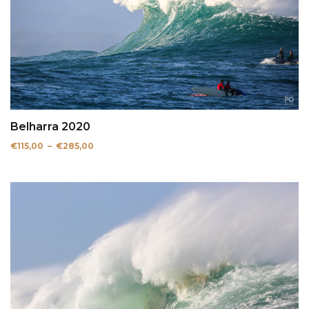
Belharra 2020
Plage
€
115,00
–
€
285,00
de
prix :
€115,00
à
€285,00