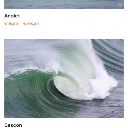
Anglet
Plage
€
115,00
–
€
285,00
de
prix :
€115,00
à
€285,00
Gascon