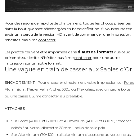
Pour des raisons de rapidité de chargement, toutes les photos présentes
dans la boutique sont téléchargées en basse définition. Si vous souhaitez
avoir un aperçu de la version HD avant de commander une impression,
n'hésitez pas à me
contacter
.
Les photos peuvent être imprimées dans
d'autres formats
que ceux
présentés sur le site. N'hésitez pas à me
contacter
pour une autre
impression sur un autre format.
Une vague en train de casser aux Sables d’Or.
ENCADREMENT :
Pour encadrer directement votre impression sur
Forex
,
Aluminium
,
Papier Velin Arches 300g
ou
Plexiglass
, avec un cadre boite
ou une caisse US, me
contacter
au préalable.
ATTACHES :
Sur Forex (40×60 et 60×80) et Aluminium (40×60 et 60×80) : crochet
adhésif au verso (diamètre 60mm) inclus dans le prix.
Sur Aluminium (70×100) : rail aluminium d’accroche au verso inclus