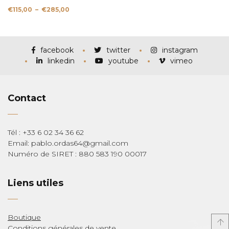
Plage
€
115,00
–
€
285,00
de
prix :
€115,00
à
€285,00
facebook
twitter
instagram
linkedin
youtube
vimeo
Contact
Tél : +33 6 02 34 36 62
Email: pablo.ordas64@gmail.com
Numéro de SIRET : 880 583 190 00017
Liens utiles
Boutique
Conditions générales de vente