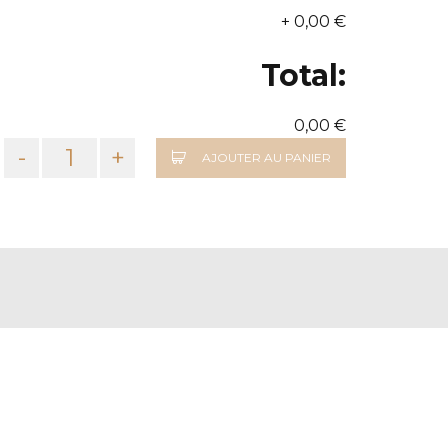
+
0,00 €
Total:
0,00 €
-
+
AJOUTER AU PANIER