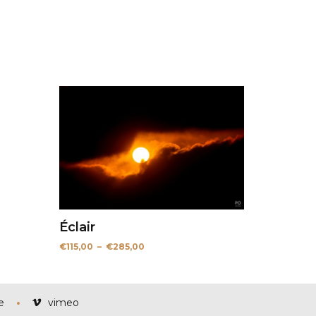
Éclair
Plage
€
115,00
–
€
285,00
de
prix :
€115,00
à
€285,00
e
vimeo