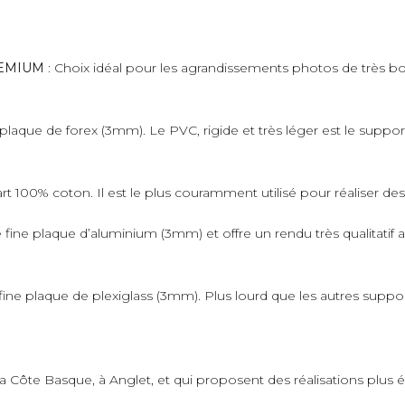
PREMIUM
: Choix idéal pour les agrandissements photos de très bo
plaque de forex (3mm). Le PVC, rigide et très léger est le suppo
art 100% coton. Il est le plus couramment utilisé pour réaliser de
fine plaque d’aluminium (3mm) et offre un rendu très qualitatif 
ne plaque de plexiglass (3mm). Plus lourd que les autres supporter
 la Côte Basque, à Anglet, et qui proposent des réalisations plus