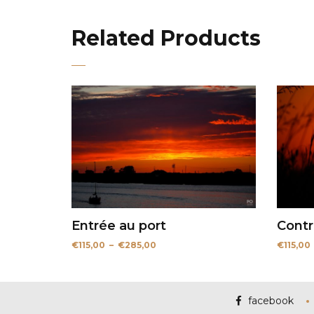
Related Products
Entrée au port
Contr
Plage
€
115,00
–
€
285,00
€
115,00
de
prix :
€115,00
à
€285,00
facebook