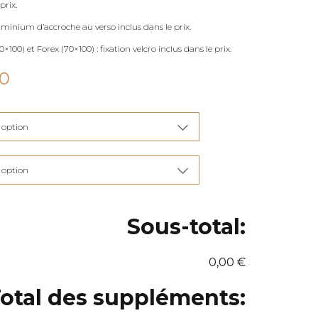
prix.
uminium d’accroche au verso inclus dans le prix.
×100) et Forex (70×100) : fixation velcro inclus dans le prix.
Plage
00
de
prix :
€115,00
à
€285,00
Sous-total:
0,00 €
otal des suppléments: