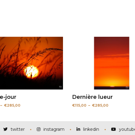
e-jour
Dernière lueur
Plage
Plage
–
€
285,00
€
115,00
–
€
285,00
de
de
prix :
prix :
€115,00
€115,00
à
à
€285,00
€285,00
twitter
instagram
linkedin
youtub