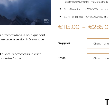
(diamètre 60mm) inclus dans le 
Sur Aluminium (70×100) : rail al
Sur Plexiglass (40×60, 60×80 et 70
€
115,00
–
€
285,
s présentes dans la boutique sont
aperçu de la version HD avant de
Support
s
que ceux présentés sur le site.
Taille
un autre format.
T