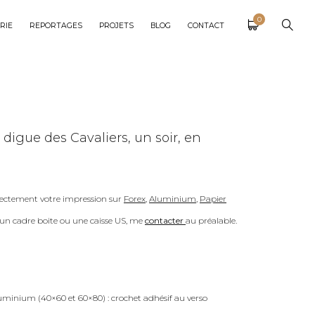
0
RIE
REPORTAGES
PROJETS
BLOG
CONTACT
digue des Cavaliers, un soir, en
ectement votre impression sur
Forex
,
Aluminium
,
Papier
c un cadre boite ou une caisse US, me
contacter
au préalable.
uminium (40×60 et 60×80) : crochet adhésif au verso