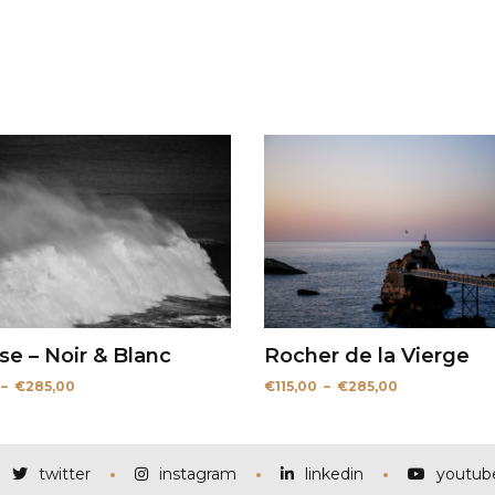
e – Noir & Blanc
Rocher de la Vierge
Plage
Plage
–
€
285,00
€
115,00
–
€
285,00
de
de
prix :
prix :
€115,00
€115,00
à
à
€285,00
€285,00
twitter
instagram
linkedin
youtub