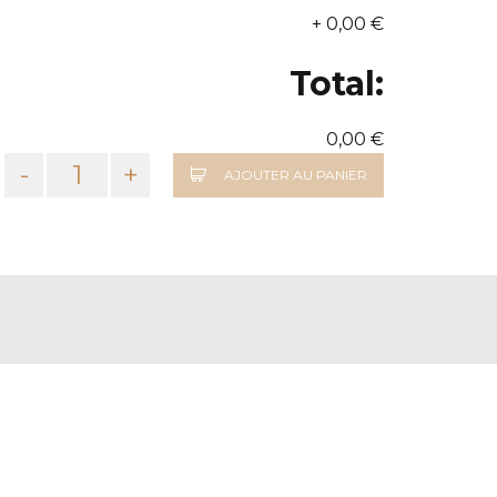
+
0,00 €
Total:
0,00 €
-
+
AJOUTER AU PANIER