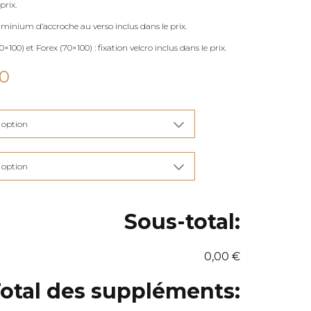
prix.
uminium d’accroche au verso inclus dans le prix.
×100) et Forex (70×100) : fixation velcro inclus dans le prix.
Plage
00
de
prix :
€115,00
à
€285,00
Sous-total:
0,00 €
otal des suppléments: