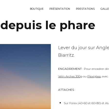
BOUTIQUE
PRÉSENTATION
PRESTATIONS
GALLE
 depuis le phare
Lever du jour sur Angle
Biarritz.
ENCADREMENT :
Pour encadrer dir
Velin Arches 300g
ou
Plexiglass
, ave
ATTACHES :
Sur Forex (40×60 et 60×80) et Al