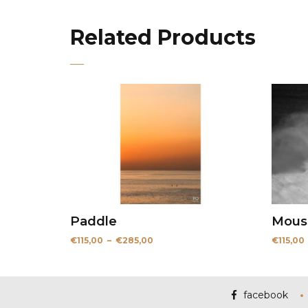
Related Products
Paddle
Mouss
Plage
€
115,00
–
€
285,00
€
115,00
de
prix :
€115,00
à
€285,00
facebook