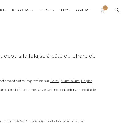
0
RIE
REPORTAGES
PROJETS
BLOG
CONTACT
t depuis la falaise à côté du phare de
ectement votre impression sur
Forex
,
Aluminium
,
Papier
c un cadre boite ou une caisse US, me
contacter
au préalable.
uminium (40×60 et 60×80) : crochet adhésif au verso