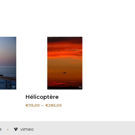
Hélicoptère
Plage
€
115,00
–
€
285,00
de
prix :
€115,00
à
€285,00
e
vimeo