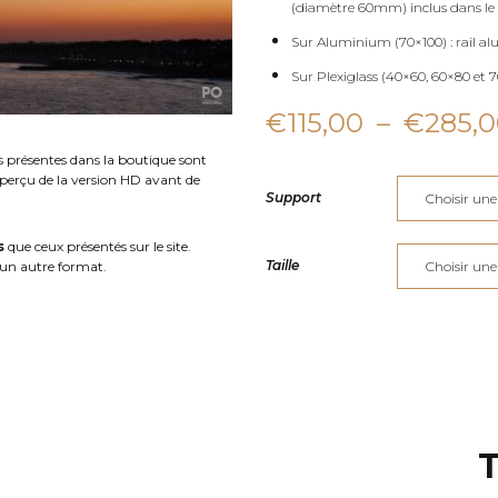
(diamètre 60mm) inclus dans le 
Sur Aluminium (70×100) : rail al
Sur Plexiglass (40×60, 60×80 et 70
€
115,00
–
€
285,
s présentes dans la boutique sont
aperçu de la version HD avant de
Support
s
que ceux présentés sur le site.
Taille
un autre format.
T