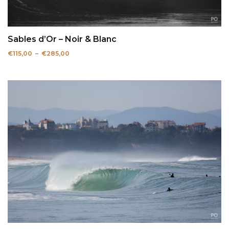
Sables d’Or – Noir & Blanc
Plage
€
115,00
–
€
285,00
de
prix :
€115,00
à
€285,00