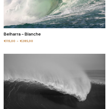
Belharra – Blanche
Plage
€
115,00
–
€
285,00
de
prix :
€115,00
à
€285,00