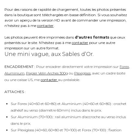
Pour des raisons de rapidité de chargement, toutes les photos présentes
dans la boutique sont téléchargées en basse définition. Si vous souhaitez
avoir un aperçu de la version HD avant de commander une impression,
n'hésitez pas à me
contacter
.
Les photos peuvent être imprimées dans
d'autres formats
que ceux
présentés sur le site. N'hésitez pas à me
contacter
pour une autre
impression sur un autre format.
Une mini vague, aux Sables d’Or.
ENCADREMENT :
Pour encadrer directement votre impression sur
Forex
,
Aluminium
,
Papier Velin Arches 300g
ou
Plexiglass
, avec un cadre boite
ou une caisse US, me
contacter
au préalable.
ATTACHES :
Sur Forex (40×60 et 60×80) et Aluminium (40×60 et 60×80) : crochet
adhésif au verso (diamètre 60mm) inclus dans le prix.
Sur Aluminium (70×100) : rail aluminium d’accroche au verso inclus
dans le prix.
Sur Plexiglass (40×60, 60×80 et 70×100) et Forex (70×100) : fixation