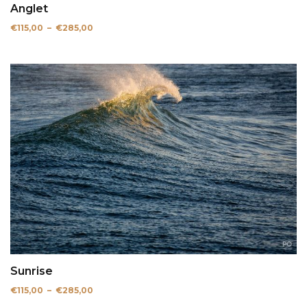
Anglet
Plage
€
115,00
–
€
285,00
de
prix :
€115,00
à
€285,00
Sunrise
Plage
€
115,00
–
€
285,00
de