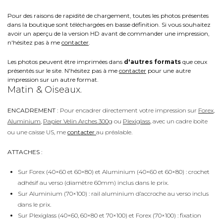
Pour des raisons de rapidité de chargement, toutes les photos présentes
dans la boutique sont téléchargées en basse définition. Si vous souhaitez
avoir un aperçu de la version HD avant de commander une impression,
n'hésitez pas à me
contacter
.
Les photos peuvent être imprimées dans
d'autres formats
que ceux
présentés sur le site. N'hésitez pas à me
contacter
pour une autre
impression sur un autre format.
Matin & Oiseaux.
ENCADREMENT :
Pour encadrer directement votre impression sur
Forex
,
Aluminium
,
Papier Velin Arches 300g
ou
Plexiglass
, avec un cadre boite
ou une caisse US, me
contacter
au préalable.
ATTACHES :
Sur Forex (40×60 et 60×80) et Aluminium (40×60 et 60×80) : crochet
adhésif au verso (diamètre 60mm) inclus dans le prix.
Sur Aluminium (70×100) : rail aluminium d’accroche au verso inclus
dans le prix.
Sur Plexiglass (40×60, 60×80 et 70×100) et Forex (70×100) : fixation