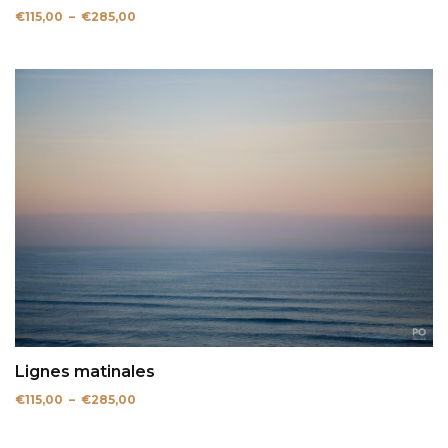
Plage
€
115,00
–
€
285,00
de
prix :
€115,00
à
€285,00
Lignes matinales
Plage
€
115,00
–
€
285,00
de
prix :
€115,00