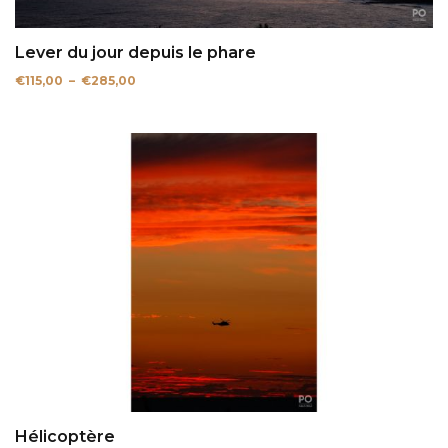
Lever du jour depuis le phare
Plage
€
115,00
–
€
285,00
de
prix :
€115,00
à
€285,00
Hélicoptère