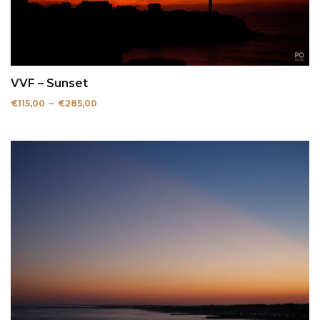
VVF – Sunset
Plage
€
115,00
–
€
285,00
de
prix :
€115,00
à
€285,00