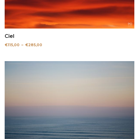
Ciel
Plage
€
115,00
–
€
285,00
de
prix :
€115,00
à
€285,00