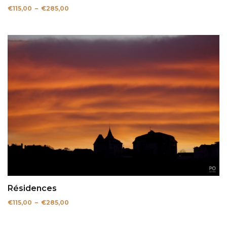
Plage
€
115,00
–
€
285,00
de
prix :
€115,00
à
€285,00
Résidences
Plage
€
115,00
–
€
285,00
de
prix :
€115,00