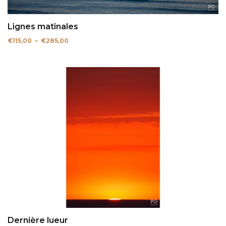
Lignes matinales
Plage
€
115,00
–
€
285,00
de
prix :
€115,00
à
€285,00
Dernière lueur