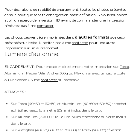
Pour des raisons de rapidité de chargement, toutes les photos présentes
dans la boutique sont téléchargées en basse définition. Si vous souhaitez
avoir un aperçu de la version HD avant de commander une impression,
n'hésitez pas à me
contacter
.
Les photos peuvent être imprimées dans
d'autres formats
que ceux
présentés sur le site. N'hésitez pas à me
contacter
pour une autre
impression sur un autre format.
Lumière d’automne.
ENCADREMENT :
Pour encadrer directement votre impression sur
Forex
,
Aluminium
,
Papier Velin Arches 300g
ou
Plexiglass
, avec un cadre boite
ou une caisse US, me
contacter
au préalable.
ATTACHES :
Sur Forex (40×60 et 60×80) et Aluminium (40×60 et 60×80) : crochet
adhésif au verso (diamètre 60mm) inclus dans le prix.
Sur Aluminium (70×100) : rail aluminium d’accroche au verso inclus
dans le prix.
Sur Plexiglass (40×60, 60×80 et 70×100) et Forex (70×100) : fixation